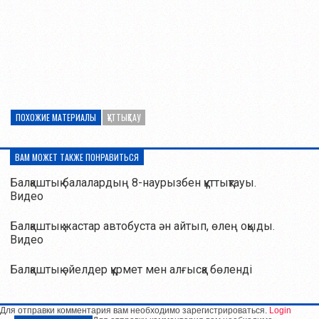
ПОХОЖИЕ МАТЕРИАЛЫ
ҚҰТТЫҚТАУ
ВАМ МОЖЕТ ТАКЖЕ ПОНРАВИТЬСЯ
Балқаштық балалардың 8-наурызбен құттықтауы.
Видео
Балқаштық жастар автобуста ән айтып, өлең оқыды.
Видео
Балқаштық әйелдер құрмет мен алғысқа бөленді
Для отправки комментария вам необходимо зарегистрироваться.
Login