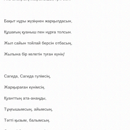
Бақыт нұры жүзіңнен жарқылдасын,
Құшағың қуаныш пен нұрға толсын.
Жыл сайын тойлай берсін отбасың,
Жылына бір келетін туған күнің!
Сагида, Сагида гүлімсің,
Жарқыраған күнімсің.
Қуанттың ата-анаңды,
Тұңғышымсың, айымсың,
Тәтті қызым, балымсың.