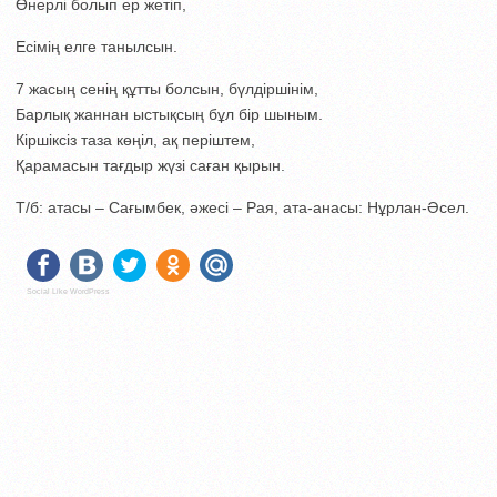
Өнерлі болып ер жетіп,
Есімің елге танылсын.
7 жасың сенің құтты болсын, бүлдіршінім,
Барлық жаннан ыстықсың бұл бір шыным.
Кіршіксіз таза көңіл, ақ періштем,
Қарамасын тағдыр жүзі саған қырын.
Т/б: атасы – Сағымбек, әжесі – Рая, ата-анасы: Нұрлан-Әсел.
Social Like WordPress