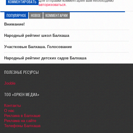
Для отправки комментария вам необходимо
КОММЕНТИРОВАТЬ
авторизоваться
.
ПОПУЛЯРНОЕ
НОВОЕ
КОММЕНТАРИИ
Внимание!
Народный рейтинг школ Балхаша
Участковые Балхаша. Голосование
Народный рейтинг детских садов Балхаша
ПОЛЕЗНЫЕ РЕСУРСЫ
Jooble
ТОО «ОРКЕН МЕДИА»
Контакты
О нас
Реклама в Балхаше
Реклама на сайте
Телефоны Балхаша