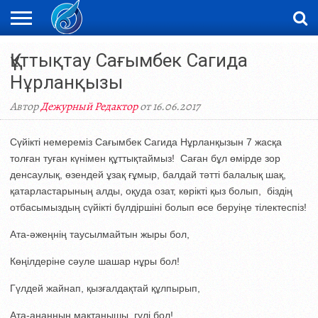
ЖАҢАЛЫҚТАР
Құттықтау Сағымбек Сагида
НОВОСТИ
ВИДЕО
ФОТОРЕПОРТАЖИ
ОРКЕН
LIVETV
Нұрланқызы
Автор
Дежурный Редактор
от 16.06.2017
Сүйікті немереміз Сағымбек Сагида Нұрланқызын 7 жасқа
толған туған күнімен құттықтаймыз! Саған бұл өмірде зор
денсаулық, өзендей ұзақ ғұмыр, балдай тәтті балалық шақ,
қатарластарының алды, оқуда озат, көрікті қыз болып, біздің
отбасымыздың сүйікті бүлдіршіні болып өсе беруіңе тілектеспіз!
Ата-әжеңнің таусылмайтын жыры бол,
Көңілдеріне сәуле шашар нұры бол!
Гүлдей жайнап, қызғалдақтай құлпырып,
Ата-анаңның мақтанышы, гүлі бол!