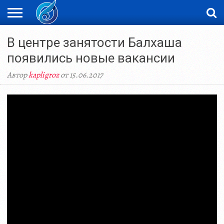
ЖАҢАЛЫҚТАР
В центре занятости Балхаша
НОВОСТИ
ВИДЕО
ФОТОРЕПОРТАЖИ
ОРКЕН
LIVETV
появились новые вакансии
Автор
kapligroz
от 15.06.2017