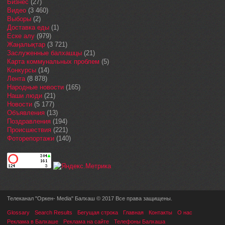
Бизнес
(27)
Видео
(3 460)
Выборы
(2)
Доставка еды
(1)
Еске алу
(979)
Жаңалықтар
(3 721)
Заслуженные балхашцы
(21)
Карта коммунальных проблем
(5)
Конкурсы
(14)
Лента
(8 878)
Народные новости
(165)
Наши люди
(21)
Новости
(5 177)
Объявления
(13)
Поздравления
(194)
Происшествия
(221)
Фоторепортажи
(140)
Телеканал "Оркен- Media" Балхаш © 2017 Все права защищены.
Glossary
Search Results
Бегущая строка
Главная
Контакты
О нас
Реклама в Балхаше
Реклама на сайте
Телефоны Балхаша