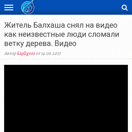
ЖАҢАЛЫҚТАР
Житель Балхаша снял на видео
НОВОСТИ
ВИДЕО
ФОТОРЕПОРТАЖИ
ОРКЕН
LIVETV
как неизвестные люди сломали
ветку дерева. Видео
Автор
kapligroz
от 14.06.2017