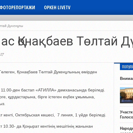
ФОТОРЕПОРТАЖИ
ОРКЕН LIVETV
өлтай Дүкенұлы
 ас Қонақбаев Төлтай 
17
ПОПУЛ
өлеген, Қонақбаев Төлтай Дүкенұлының өмірден
Внима
т 11.00-ден бастап «АТИЛЛА» дәмханасында беріледі.
рге, құрдастарына, бірге істеген еңбек ұжымына,
ыз.
Участ
 кенті, Октябрьская көшесі, 7 линия, 1 үйде беріледі.
Голос
т 10.30- да Қоңырат кентінің мешітінің жанынан
Народн