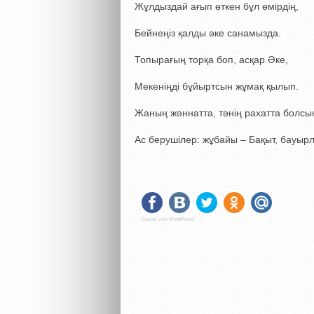
Жұлдыздай ағып өткен бұл өмірдің,
Бейнеңіз қалды әке санамызда.
Топырағың торқа боп, асқар Әке,
Мекеніңді бұйыртсын жұмақ қылып.
Жаның жәннатта, тәнің рахатта болсы
Ас берушілер: жұбайы – Бақыт, бауыр
Social Like WordPress