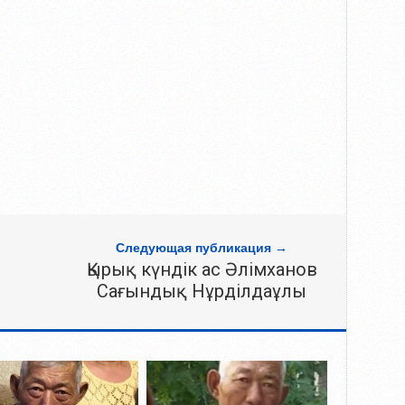
Следующая публикация →
Қырық күндік ас Әлімханов
Сағындық Нұрділдаұлы