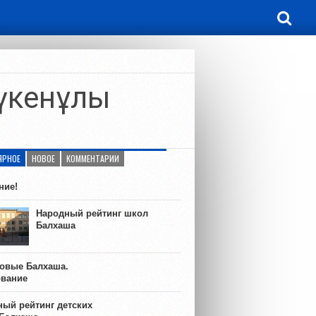
Дүкенұлы
ЯРНОЕ
НОВОЕ
КОММЕНТАРИИ
ние!
Народный рейтинг школ
Балхаша
ковые Балхаша.
ование
ый рейтинг детских