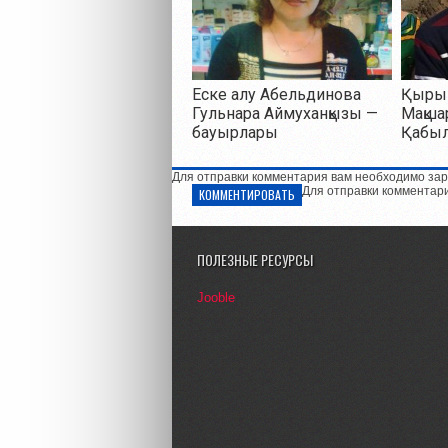
Еске алу Абельдинова
Қырық
Гульнара Аймуханқызы —
Мақша
бауырлары
Қабы
Для отправки комментария вам необходимо зар
Для отправки комментар
КОММЕНТИРОВАТЬ
ПОЛЕЗНЫЕ РЕСУРСЫ
Jooble