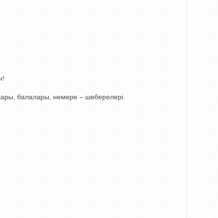
н!
лары, балалары, немере – шөберелері.