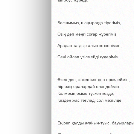
автобус жүреді.
Басшымыз, шаңыраққа тірегіміз,
Өзің деп мәңгі соғар жүрегіміз.
Арадан тағдыр алып кеткенімен,
Сені ойлап үзілмейді күдеріміз.
Әке» деп, «әкешім» деп еркелеймін,
Бір өзің оралардай елеңдеймін.
Келмесің есіме түскен кезде,
Көзден жас төгіледі сол мезгілде.
Еңіреп қалды ағайын-туыс, бауырлары