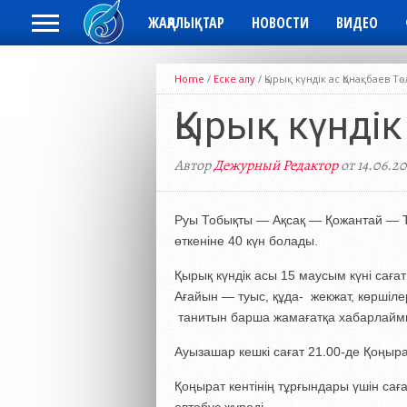
ЖАҢАЛЫҚТАР
НОВОСТИ
ВИДЕО
Home
/
Еске алу
/
Қырық күндік ас Қонақбаев Т
Қырық күндік
Автор
Дежурный Редактор
от 14.06.20
Руы Тобықты — Ақсақ — Қожантай — Т
өткеніне 40 күн болады.
Қырық күндік асы 15 маусым күні саға
Ағайын — туыс, құда- жекжат, көршіле
танитын барша жамағатқа хабарлайм
Ауызашар кешкі сағат 21.00-де Қоңырат
Қоңырат кентінің тұрғындары үшін саға