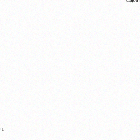
садов
ң,