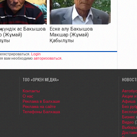
 күндік ас Бакышов
Еске алу Бакышов
р (Жұмай)
Макшар (Жұмай)
лұлы
Қабылұлы
егистрироваться.
Login
ия вам необходимо
авторизоваться
.
ТОО «ОРКЕН МЕДИА»
НОВОСТ
Контакты
Автобу
О нас
Акции и
Реклама в Балхаше
Афиша
Реклама на сайте
Без руб
Телефоны Балхаша
Бесплат
Бизнес
Видео
(
Выборы
Доставк