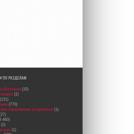
И ПО РАЗДЕЛАМ
сы Балхаша
(10)
 скидки
(1)
(131)
рики
(770)
ное образование за рубежом
(1)
(27)
3 460)
(2)
а еды
(1)