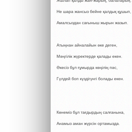
Жылап қалды жан-жарың, балаларың.
Не шара жансыз бейне қалдық құшып,
Амалсыздан сағыныш жырын жазып.
Атыңнан айналайын әке деген,
Мәңгілік жүректерде қалады екен.
Әкесіз бұл ғұмырда көңілің пәс,
Гүлдей боп күздігүнгі болады екен.
Көнеміз бұл тағдырдың салғанына,
Анамыз аман жүрсін ортамызда.