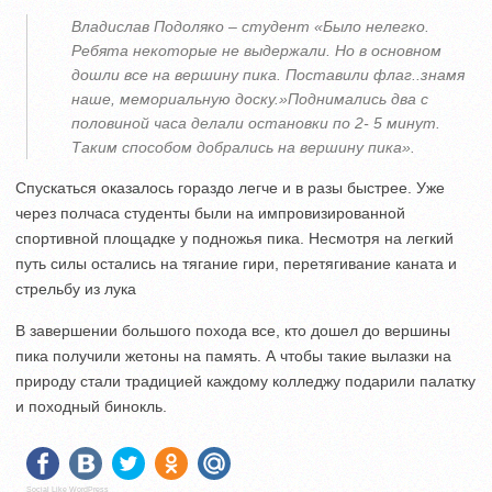
Владислав Подоляко – студент «Было нелегко.
Ребята некоторые не выдержали. Но в основном
дошли все на вершину пика. Поставили флаг..знамя
наше, мемориальную доску.»Поднимались два с
половиной часа делали остановки по 2- 5 минут.
Таким способом добрались на вершину пика».
Спускаться оказалось гораздо легче и в разы быстрее. Уже
через полчаса студенты были на импровизированной
спортивной площадке у подножья пика. Несмотря на легкий
путь силы остались на тягание гири, перетягивание каната и
стрельбу из лука
В завершении большого похода все, кто дошел до вершины
пика получили жетоны на память. А чтобы такие вылазки на
природу стали традицией каждому колледжу подарили палатку
и походный бинокль.
Social Like WordPress