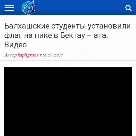
ЖАҢАЛЫҚТАР
Балхашские студенты установили
НОВОСТИ
ВИДЕО
ФОТОРЕПОРТАЖИ
ОРКЕН
LIVETV
флаг на пике в Бектау – ата.
Видео
Автор
kapligroz
от 13.06.2017