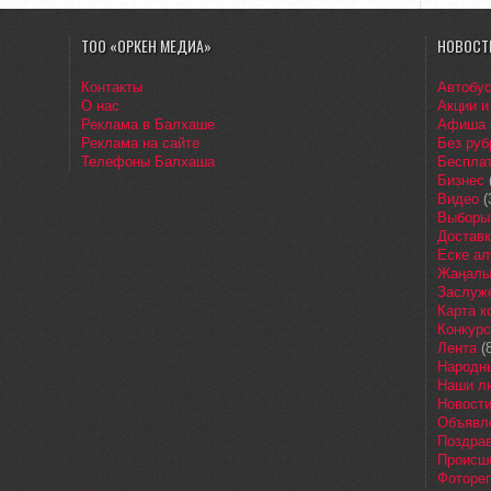
ТОО «ОРКЕН МЕДИА»
НОВОСТ
Контакты
Автобу
О нас
Акции и
Реклама в Балхаше
Афиша
Реклама на сайте
Без руб
Телефоны Балхаша
Бесплат
Бизнес
Видео
(
Выборы
Доставк
Еске ал
Жаңалы
Заслуж
Карта 
Конкур
Лента
(8
Народн
Наши л
Новост
Объявл
Поздра
Происш
Фоторе