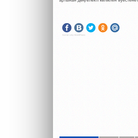
артынан дөңгелекті көлікпен әуестенет
Social Like WordPress