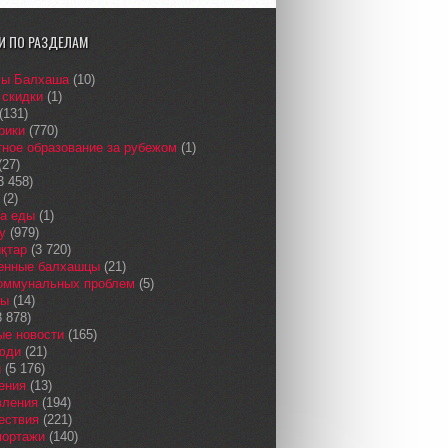
И ПО РАЗДЕЛАМ
сы Балхаша
(10)
 скидки
(1)
(131)
рики
(770)
ное образование за рубежом
(1)
(27)
3 458)
(2)
а еды
(1)
у
(979)
қтар
(3 720)
енные балхашцы
(21)
коммунальных проблем
(5)
сы
(14)
 878)
ые новости
(165)
юди
(21)
и
(5 176)
ения
(13)
вления
(194)
ествия
(221)
портажи
(140)