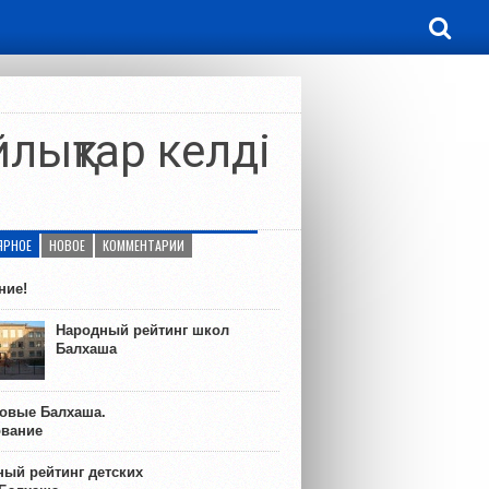
йлықтар келді
ЯРНОЕ
НОВОЕ
КОММЕНТАРИИ
ние!
Народный рейтинг школ
Балхаша
ковые Балхаша.
ование
ый рейтинг детских