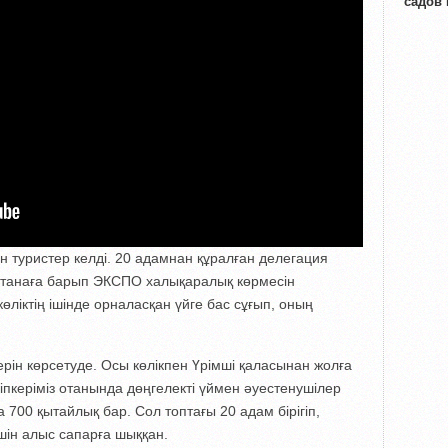
садов
ан туристер келді. 20 адамнан құралған делегация
станаға барып ЭКСПО халықаралық көрмесін
өліктің ішінде орналасқан үйге бас сұғып, оның
ерін көрсетуде. Осы көлікпен Үрімші қаласынан жолға
йіпкеріміз отанында дөңгелекті үймен әуестенушілер
700 қытайлық бар. Сол топтағы 20 адам бірігіп,
үшін алыс сапарға шыққан.