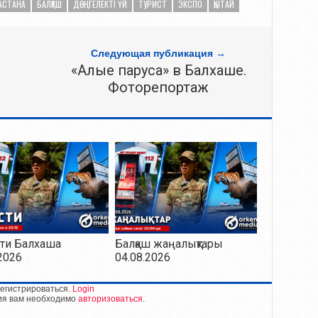
АСТАНА
БАЛҚАШ
ДӨҢГЕЛЕКТІ ҮЙ
ТУРИСТ
ЭКСПО
ҚЫТАЙ
Следующая публикация →
«Алые паруса» в Балхаше.
Фоторепортаж
ти Балхаша
Балқаш жаңалықтары
2026
04.08.2026
егистрироваться.
Login
ия вам необходимо
авторизоваться
.