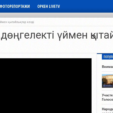
ФОТОРЕПОРТАЖИ
ОРКЕН LIVETV
 үймен қытайлықтар келді
т дөңгелекті үймен қыта
ПОПУЛ
Внима
Участ
Голос
Народн