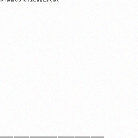
ін тағы бір топ жолға шықпақ.