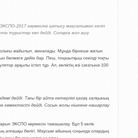
ЭКСПО-2017 көрмесіне қатысу мақсатымен келіп
тін туристер көп дейді. Соларға жол ашу
барлығы жайылып, жиналады. Мұнда бірнеше жатын
атын бөлмеге дейін бар. Пеш, тоңазытқыш секілді тоқты
лятор арқылы істеп тұр. Ал, көліктің өзі сағатына 100
демі дейді. Тағы бір айта кетерлігі қазақ халқының
е көмектесті дейді. Сосын жолы кішкене нашарлау
барып ЭКСПО көрмесін тамашалау. Бұл 5 көлік
дың алғашқы бөлігі. Маусым айының соңында олардың