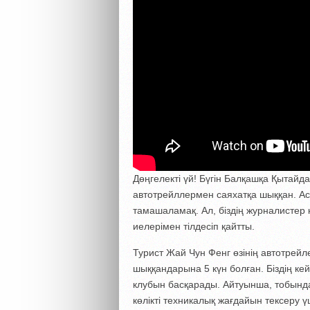
Дөңгелекті үй! Бүгін Балқашқа Қытайд
автотрейллермен саяхатқа шыққан. А
тамашаламақ. Ал, біздің журналистер к
иелерімен тілдесіп қайтты.
Турист Жай Чун Фенг өзінің автотрейл
шыққандарына 5 күн болған. Біздің ке
клубын басқарады. Айтуынша, тобында 
көлікті техникалық жағдайын тексеру 