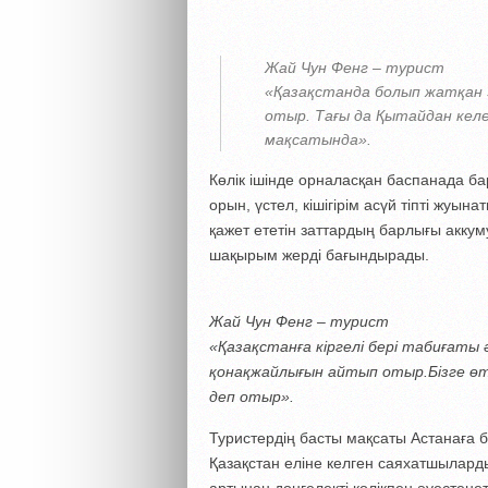
Жай Чун Фенг – турист
«Қазақстанда болып жатқан 
отыр. Тағы да Қытайдан келе
мақсатында».
Көлік ішінде орналасқан баспанада 
орын, үстел, кішігірім асүй тіпті жуын
қажет ететін заттардың барлығы аккуму
шақырым жерді бағындырады.
Жай Чун Фенг – турист
«Қазақстанға кіргелі бері табиғаты ә
қонақжайлығын айтып отыр.Бізге өт
деп отыр».
Туристердің басты мақсаты Астанаға 
Қазақстан еліне келген саяхатшылар