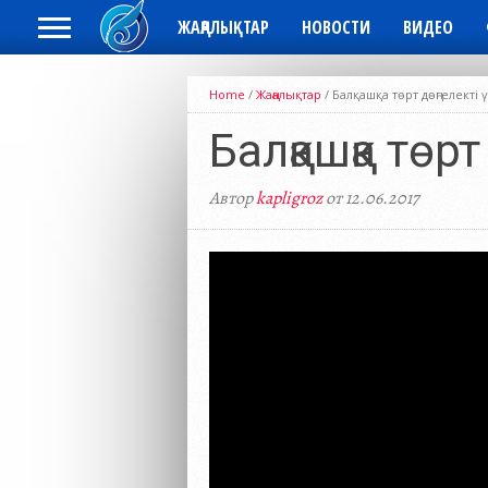
ЖАҢАЛЫҚТАР
НОВОСТИ
ВИДЕО
Home
/
Жаңалықтар
/
Балқашқа төрт дөңгелекті
Балқашқа төр
Автор
kapligroz
от 12.06.2017