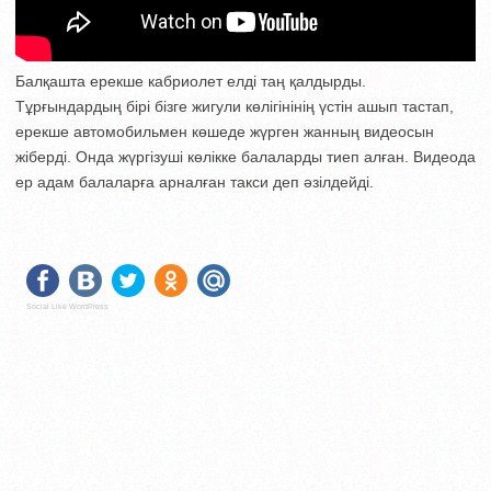
Балқашта ерекше кабриолет елді таң қалдырды.
Тұрғындардың бірі бізге жигули көлігінінің үстін ашып тастап,
ерекше автомобильмен көшеде жүрген жанның видеосын
жіберді. Онда жүргізуші көлікке балаларды тиеп алған. Видеода
ер адам балаларға арналған такси деп әзілдейді.
Social Like WordPress