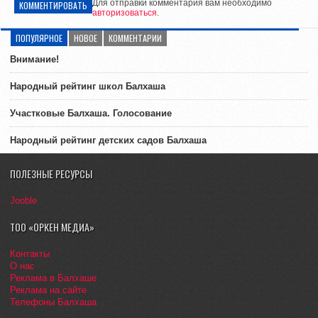
Для отправки комментария вам необходимо
КОММЕНТИРОВАТЬ
авторизоваться
.
ПОПУЛЯРНОЕ
НОВОЕ
КОММЕНТАРИИ
Внимание!
Народный рейтинг школ Балхаша
Участковые Балхаша. Голосование
Народный рейтинг детских садов Балхаша
ПОЛЕЗНЫЕ РЕСУРСЫ
Jooble
ТОО «ОРКЕН МЕДИА»
Контакты
О нас
Реклама в Балхаше
Реклама на сайте
Телефоны Балхаша