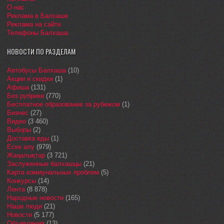
О нас
Реклама в Балхаше
Реклама на сайте
Телефоны Балхаша
НОВОСТИ ПО РАЗДЕЛАМ
Автобусы Балхаша
(10)
Акции и скидки
(1)
Афиша
(131)
Без рубрики
(770)
Бесплатное образование за рубежом
(1)
Бизнес
(27)
Видео
(3 460)
Выборы
(2)
Доставка еды
(1)
Еске алу
(979)
Жаңалықтар
(3 721)
Заслуженные балхашцы
(21)
Карта коммунальных проблем
(5)
Конкурсы
(14)
Лента
(8 878)
Народные новости
(165)
Наши люди
(21)
Новости
(5 177)
Объявления
(13)