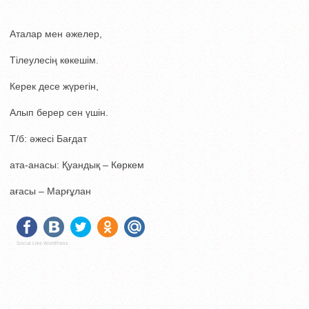
Аталар мен әжелер,
Тілеулесің көкешім.
Керек десе жүрегін,
Алып берер сен үшін.
Т/б: әжесі Бағдат
ата-анасы: Қуандық – Көркем
ағасы – Марғұлан
Social Like WordPress