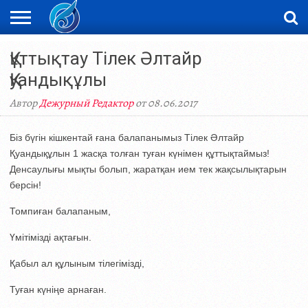
ЖАҢАЛЫҚТАР
Құттықтау Тілек Әлтайр
НОВОСТИ
ВИДЕО
ФОТОРЕПОРТАЖИ
ОРКЕН
LIVETV
Қуандықұлы
Автор
Дежурный Редактор
от 08.06.2017
Біз бүгін кішкентай ғана балапанымыз Тілек Әлтайр
Қуандықұлын 1 жасқа толған туған күнімен құттықтаймыз!
Денсаулығы мықты болып, жаратқан ием тек жақсылықтарын
берсін!
Томпиған балапаным,
Үмітімізді ақтағын.
Қабыл ал құлыным тілегімізді,
Туған күніңе арнаған.