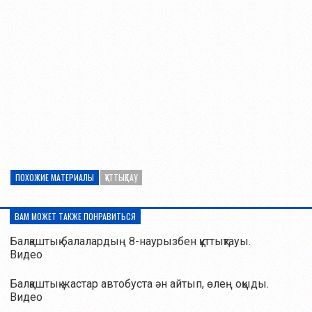
ПОХОЖИЕ МАТЕРИАЛЫ
ҚҰТТЫҚТАУ
ВАМ МОЖЕТ ТАКЖЕ ПОНРАВИТЬСЯ
Балқаштық балалардың 8-наурызбен құттықтауы.
Видео
Балқаштық жастар автобуста ән айтып, өлең оқыды.
Видео