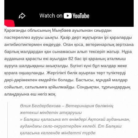
Қарағанды облысының Мыңбаев ауылынан сиырдан
пастереллез ауруы шықты. Қазір дерт жұқтырған ірі қараларды
антибиотиктермен емдеуде. Оған қоса, ветеринарлық зертхана
барлық малдардан қан сынамасын алып тексеріп жатыр. Нұра
ауданына қарасты екі ауылдан 82 бас ірі қараның аталмыш
ауруға шалдыққаны анықталды. Бүгінгі күні бұл малдар жеке
қораға оқшауланды. Жергілікті билік ауырған төрт түліктерді
дәрі-дәрімекпен емдейтін болады. Бастысы, мұндай малдар
сойылып, сатылымға қойылмайды. Сондықтан, тұрғындардың
алаңдауына еш негіз жоқ.
Әлия Бегдербекова – Ветеринария бөлімінің
жетекші міндетін атқарушы
» Балқаш қаласына ет өнімдері Ақтоғай ауданынан,
аудандағы село-округтерден келеді. Ет Балқаш
қаласына келгенде міндетті түрде