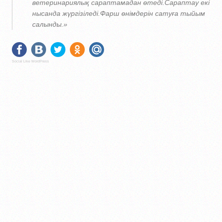
ветеринариялық сараптамадан өтеді.Сараптау екі
нысанда жүргізіледі.Фарш өнімдерін сатуға тыйым
салынды.»
Social Like WordPress