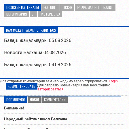
ПОХОЖИЕ МАТЕРИАЛЫ
FEATURED
TICKER
ІРІ ҚАРА МАЛ ЕТІ
БАЛҚАШ
ВЕТЕРИНАРИЯ
ЕТ
ПАСТЕРЕЛЛЕЗ
ВАМ МОЖЕТ ТАКЖЕ ПОНРАВИТЬСЯ
Балқаш жаңалықтары 05.08.2026
Новости Балхаша 04.08.2026
Балқаш жаңалықтары 04.08.2026
Для отправки комментария вам необходимо зарегистрироваться.
Login
Для отправки комментария вам необходимо
КОММЕНТИРОВАТЬ
авторизоваться
.
ПОПУЛЯРНОЕ
НОВОЕ
КОММЕНТАРИИ
Внимание!
Народный рейтинг школ Балхаша