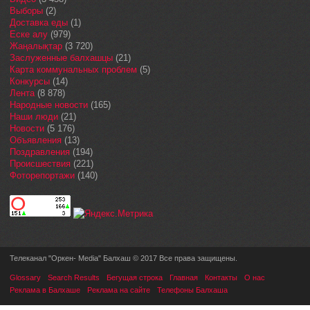
Выборы
(2)
Доставка еды
(1)
Еске алу
(979)
Жаңалықтар
(3 720)
Заслуженные балхашцы
(21)
Карта коммунальных проблем
(5)
Конкурсы
(14)
Лента
(8 878)
Народные новости
(165)
Наши люди
(21)
Новости
(5 176)
Объявления
(13)
Поздравления
(194)
Происшествия
(221)
Фоторепортажи
(140)
Телеканал "Оркен- Media" Балхаш © 2017 Все права защищены.
Glossary
Search Results
Бегущая строка
Главная
Контакты
О нас
Реклама в Балхаше
Реклама на сайте
Телефоны Балхаша