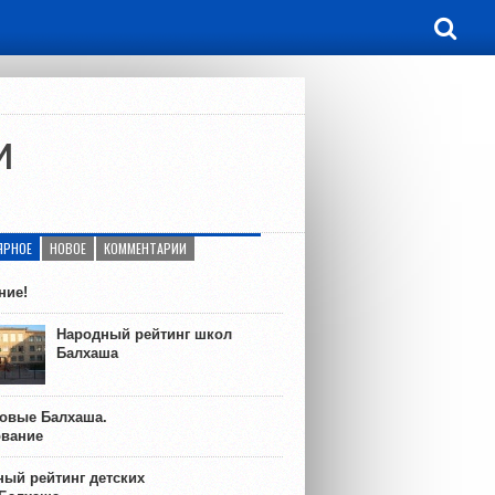
и
ЯРНОЕ
НОВОЕ
КОММЕНТАРИИ
ние!
Народный рейтинг школ
Балхаша
ковые Балхаша.
ование
ый рейтинг детских