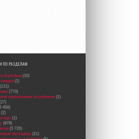
И ПО РАЗДЕЛАМ
сы Балхаша
(10)
 скидки
(1)
(131)
рики
(770)
ное образование за рубежом
(1)
(27)
3 458)
(2)
а еды
(1)
у
(979)
қтар
(3 720)
енные балхашцы
(21)
коммунальных проблем
(5)