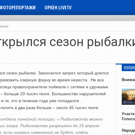
ФОТОРЕПОРТАЖИ
ОРКЕН LIVETV
балки
ткрылся сезон рыбалк
ПОПУЛ
ся сезон рыбалки. Закончился запрет, который длился
 тревожить озерную фауну во время нереста. Не все
Внима
месяца правоохранители поймали с сетями и удочками
– больше 20 тысяч тенге. Большинство нарушителей
и те, кто в течение года уже попадался
атить в два раза больше – около 45 тысяч тенге.
Участ
 отдела линейной полиции: « Рыболовство можно
Голос
ии озера. Рыболовство разрешено до 15 апреля
Народн
я, если никаких изменений не будет, опять