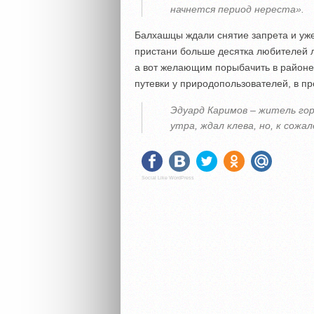
начнется период нереста».
Балхашцы ждали снятие запрета и уже
пристани больше десятка любителей л
а вот желающим порыбачить в районе
путевки у природопользователей, в п
Эдуард Каримов – житель гор
утра, ждал клева, но, к сожа
Social Like WordPress