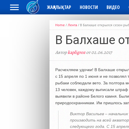
ЖАҢАЛЫҚТАР
НОВОСТИ
ВИДЕО
Home
/
Лента
/
В Балхаше открылся сезон ры
В Балхаше о
Автор
kapligroz
от 02.06.2017
Расчехляем удочки! В Балхаше открыл
с 15 апреля по 1 июня и не позволял
рыбаки соблюдали вето. За полтора 
13 человек, каждому выписали штраф 
выявили в районе Белого камня. Были 
природоохранникам. Им пришлось запл
Виктор Васильев – начальник
производить на всей акватор
следующего года. С 15 апрел