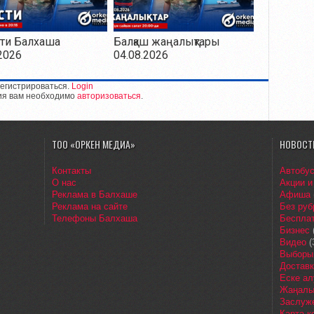
ти Балхаша
Балқаш жаңалықтары
2026
04.08.2026
егистрироваться.
Login
ия вам необходимо
авторизоваться
.
ТОО «ОРКЕН МЕДИА»
НОВОСТ
Контакты
Автобу
О нас
Акции и
Реклама в Балхаше
Афиша
Реклама на сайте
Без руб
Телефоны Балхаша
Бесплат
Бизнес
Видео
(
Выборы
Доставк
Еске ал
Жаңалы
Заслуж
Карта 