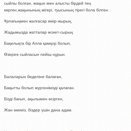
сыйлы болған, жақын мен алысты бірдей тең
көрген,жақынының жігері, туысының тірегі бола білген.
Ұрпағыңмен жалғасар өмір-жырың,
Жадымызда жатталар өсиет-сырың.
Бақилықта бір Алла қамқор болып,
Өзіңізге сыйласын пейіш нұрын.
Балаларын беделіне балаған,
Бақытты болып жүргенімізді қалаған.
Бізді бағып, ақылымен өсірген,
Жан әкеміз, біздер үшін дана адам.