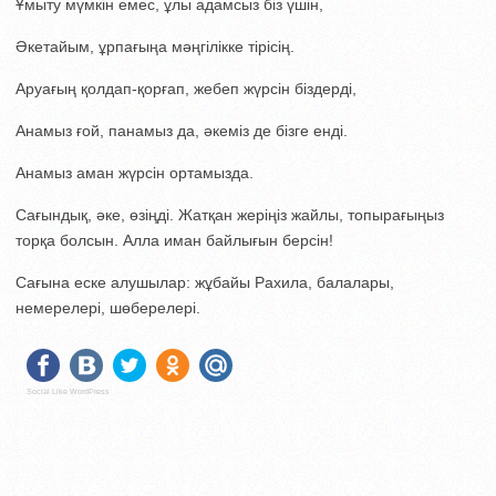
Ұмыту мүмкін емес, ұлы адамсыз біз үшін,
Әкетайым, ұрпағыңа мәңгілікке тірісің.
Аруағың қолдап-қорғап, жебеп жүрсін біздерді,
Анамыз ғой, панамыз да, әкеміз де бізге енді.
Анамыз аман жүрсін ортамызда.
Сағындық, әке, өзіңді. Жатқан жеріңіз жайлы, топырағыңыз
торқа болсын. Алла иман байлығын берсін!
Сағына еске алушылар: жұбайы Рахила, балалары,
немерелері, шөберелері.
Social Like WordPress