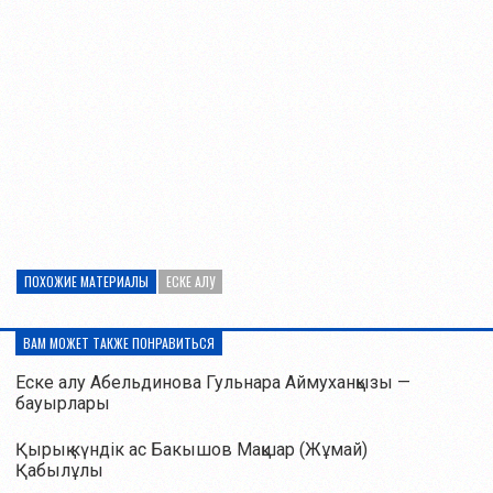
ПОХОЖИЕ МАТЕРИАЛЫ
ЕСКЕ АЛУ
ВАМ МОЖЕТ ТАКЖЕ ПОНРАВИТЬСЯ
Еске алу Абельдинова Гульнара Аймуханқызы —
бауырлары
Қырық күндік ас Бакышов Мақшар (Жұмай)
Қабылұлы