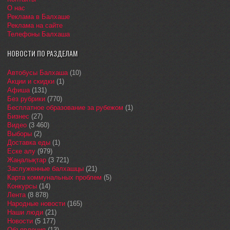
О нас
Реклама в Балхаше
Реклама на сайте
Телефоны Балхаша
НОВОСТИ ПО РАЗДЕЛАМ
Автобусы Балхаша
(10)
Акции и скидки
(1)
Афиша
(131)
Без рубрики
(770)
Бесплатное образование за рубежом
(1)
Бизнес
(27)
Видео
(3 460)
Выборы
(2)
Доставка еды
(1)
Еске алу
(979)
Жаңалықтар
(3 721)
Заслуженные балхашцы
(21)
Карта коммунальных проблем
(5)
Конкурсы
(14)
Лента
(8 878)
Народные новости
(165)
Наши люди
(21)
Новости
(5 177)
Объявления
(13)