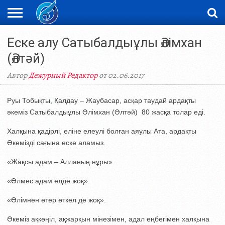
ЖАҢАЛЫҚТАР
Еске алу Сатыбалдыұлы Әлімхан
НОВОСТИ
ВИДЕО
ФОТОРЕПОРТАЖИ
ОРКЕН
LIVETV
(Әлтәй)
Автор
Дежурный Редактор
от 02.06.2017
Руы Тобықты, Қалдау – Жаубасар, асқар таудай ардақты
әкеміз Сатыбалдыұлы Әлімхан (Әлтәй) 80 жасқа толар еді.
Халқына қадірлі, еліне елеулі болған аяулы Ата, ардақты
Әкемізді сағына еске аламыз.
«Жақсы адам – Алланың нұры».
«Өлмес адам елде жоқ».
«Өлімнен өтер өткел де жоқ».
Әкеміз ақкөңіл, ақжарқын мінезімен, адал еңбегімен халқына