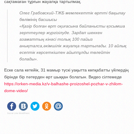
сақтамаған тұрғын жауапқа тартылмақ.
Олег Грабовский-ТЖБ мемлекеттік өртті бақылау
бөлімінің басшысы
«Қазір болған өрт оқиғасына байланысты қосымша
зерттеулер жүргізілуде. Зардап шеккен
азаматтың кінәсі толық 100 пайыз
анықталса,әкімшілік жауапқа тартылады. 10 айлық
есептік көрсеткішпен айыппұлды төлейтін
болады».
Еске сала кетейік, 31 мамыр түскі уақытта көпқабатты үйлердің
бірінде бір пәтерден өрт шыққан болатын. Видео сілтемеде
https://orken-media.kz/v-balhashe-proizoshel-pozhar-v-zhilom-
dome-video/
Social Like WordPress