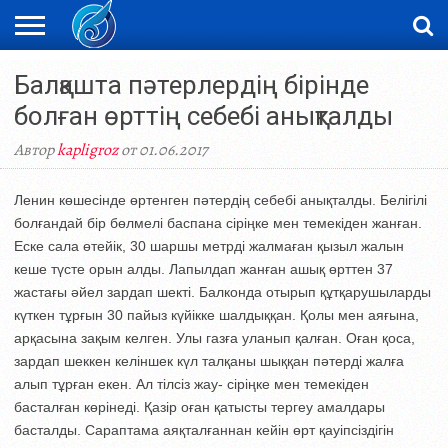
ЖАҢАЛЫҚТАР
Балқашта пәтерлердің бірінде
НОВОСТИ
ВИДЕО
ФОТОРЕПОРТАЖИ
ОРКЕН
LIVETV
болған өрттің себебі анықталды
Автор
kapligroz
от 01.06.2017
Ленин көшесінде өртенген пәтердің себебі анықталды. Белігілі
болғандай бір бөлмелі баспана сіріңке мен темекіден жанған.
Еске сала өтейік, 30 шаршы метрді жалмаған қызыл жалын
кеше түсте орын алды. Лапылдап жанған ашық өрттен 37
жастағы әйел зардап шекті. Балконда отырып құтқарушыларды
күткен тұрғын 30 пайыз күйікке шалдыққан. Қолы мен аяғына,
арқасына зақым келген. Улы газға уланып қалған. Оған қоса,
зардап шеккен келіншек күл талқаны шыққан пәтерді жалға
алып тұрған екен. Ал тілсіз жау- сіріңке мен темекіден
басталған көрінеді. Қазір оған қатысты тергеу амалдары
басталды. Сараптама аяқталғаннан кейін өрт қауіпсіздігін