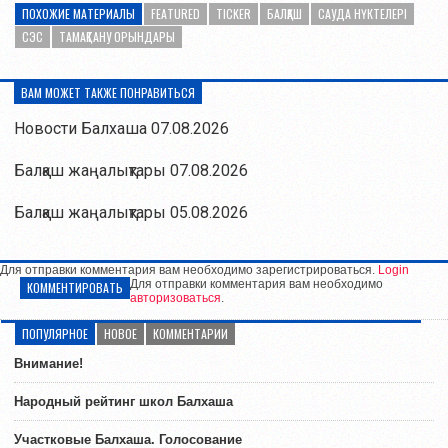
ПОХОЖИЕ МАТЕРИАЛЫ
FEATURED
TICKER
БАЛҚАШ
САУДА НҮКТЕЛЕРІ
СЭС
ТАМАҚТАНУ ОРЫНДАРЫ
ВАМ МОЖЕТ ТАКЖЕ ПОНРАВИТЬСЯ
Новости Балхаша 07.08.2026
Балқаш жаңалықтары 07.08.2026
Балқаш жаңалықтары 05.08.2026
Для отправки комментария вам необходимо зарегистрироваться.
Login
Для отправки комментария вам необходимо
КОММЕНТИРОВАТЬ
авторизоваться
.
ПОПУЛЯРНОЕ
НОВОЕ
КОММЕНТАРИИ
Внимание!
Народный рейтинг школ Балхаша
Участковые Балхаша. Голосование