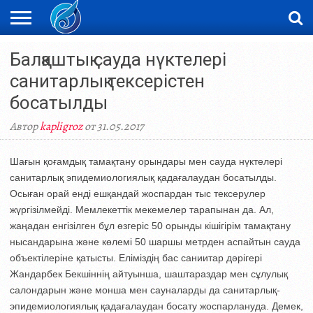
ЖАҢАЛЫҚТАР
Балқаштық сауда нүктелері
НОВОСТИ
ВИДЕО
ФОТОРЕПОРТАЖИ
ОРКЕН
LIVETV
санитарлық тексерістен
босатылды
Автор
kapligroz
от 31.05.2017
Шағын қоғамдық тамақтану орындары мен сауда нүктелері
санитарлық эпидемиологиялық қадағалаудан босатылды.
Осыған орай енді ешқандай жоспардан тыс тексерулер
жүргізілмейді. Мемлекеттік мекемелер тарапынан да. Ал,
жаңадан енгізілген бұл өзгеріс 50 орынды кішігірім тамақтану
нысандарына және көлемі 50 шаршы метрден аспайтын сауда
объектілеріне қатысты. Еліміздің бас саниитар дәрігері
Жандарбек Бекшіннің айтуынша, шаштараздар мен сұлулық
салондарын және монша мен сауналарды да санитарлық-
эпидемиологиялық қадағалаудан босату жоспарлануда. Демек,