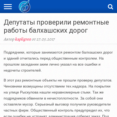
ЖАҢАЛЫҚТАР
Депутаты проверили ремонтные
НОВОСТИ
ВИДЕО
ФОТОРЕПОРТАЖИ
ОРКЕН
LIVETV
работы балхашских дорог
Автор
kapligroz
от 27.05.2017
Подрядчики, которые занимаются ремонтом балхашских дорог
и зданий отчитались перед общественным контролем. На
прошлом заседании аким лично указал на все ошибки и
недочеты строителей.
В этот раз ремонтные объекты не прошли проверку депутатов.
Чиновники возмущены отсутствием тех.надзора. На покрытии
на улице Рыскулова нашли неравномерные стыки. Так же
подрядчиков обвинили в нечистоплотности. За собой они
оставляли мусор. Серьезный выговор получили руководители
частных фирм. Общественный контроль предупредил их, что
если ошибки не устранят, администрация отберет заказ. Под