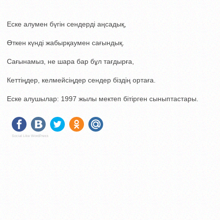
Еске алумен бүгін сендерді аңсадық,
Өткен күнді жабырқаумен сағындық.
Сағынамыз, не шара бар бұл тағдырға,
Кеттіңдер, келмейсіңдер сендер біздің ортаға.
Еске алушылар: 1997 жылы мектеп бітірген сыныптастары.
Social Like WordPress