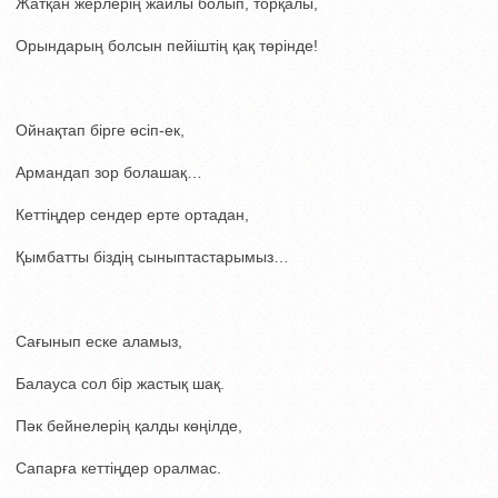
Жатқан жерлерің жайлы болып, торқалы,
Орындарың болсын пейіштің қақ төрінде!
Ойнақтап бірге өсіп-ек,
Армандап зор болашақ…
Кеттіңдер сендер ерте ортадан,
Қымбатты біздің сыныптастарымыз…
Сағынып еске аламыз,
Балауса сол бір жастық шақ.
Пәк бейнелерің қалды көңілде,
Сапарға кеттіңдер оралмас.