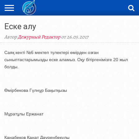
ЖАҢАЛЫҚТАР
Еске алу
НОВОСТИ
ВИДЕО
ФОТОРЕПОРТАЖИ
ОРКЕН
LIVETV
Автор
Дежурный Редактор
от 26.05.2017
Саяқ кенті №6 мектеп түлектері өмірден озған
сыныптастарымызды еске аламыз. Оқу бітіргенімізге 20 жыл
болды.
Өмірбекова Гүлнұр Бақытқызы
Мұратұлы Ержанат
Қанабеков Қанат Дәуренбекұлы