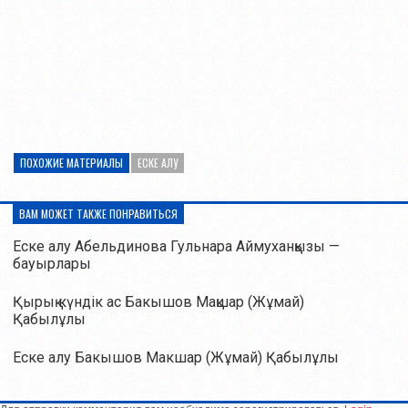
ПОХОЖИЕ МАТЕРИАЛЫ
ЕСКЕ АЛУ
ВАМ МОЖЕТ ТАКЖЕ ПОНРАВИТЬСЯ
Еске алу Абельдинова Гульнара Аймуханқызы —
бауырлары
Қырық күндік ас Бакышов Мақшар (Жұмай)
Қабылұлы
Еске алу Бакышов Макшар (Жұмай) Қабылұлы