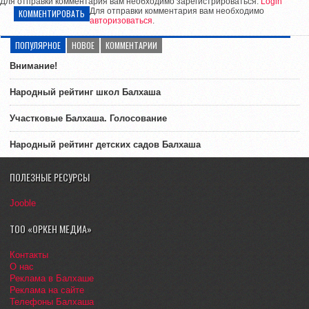
Для отправки комментария вам необходимо зарегистрироваться.
Login
Для отправки комментария вам необходимо
КОММЕНТИРОВАТЬ
авторизоваться
.
ПОПУЛЯРНОЕ
НОВОЕ
КОММЕНТАРИИ
Внимание!
Народный рейтинг школ Балхаша
Участковые Балхаша. Голосование
Народный рейтинг детских садов Балхаша
ПОЛЕЗНЫЕ РЕСУРСЫ
Jooble
ТОО «ОРКЕН МЕДИА»
Контакты
О нас
Реклама в Балхаше
Реклама на сайте
Телефоны Балхаша