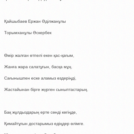
Қайшыбаев Ержан Әділжанұлы
Торымханұлы Әскербек
Өмір жалған өтпелі екен қас-қағым,
Жанға жара салатұғын, басқа мұң.
Сағынышпен еске аламыз өздеріңді,
Жастайынан бірге жүрген сыныптастарың.
Бақ жұлдыздарың ерте сөнді көгіңде,
Қимайтұғын достарымыз едіңдер өлімге.