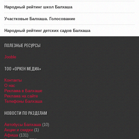
Народный рейтинг школ Балхаша
Участковые Балхаша. Голосование
Народный рейтинг детских садов Балхаша
ПОЛЕЗНЫЕ РЕСУРСЫ
Jooble
ТОО «ОРКЕН МЕДИА»
Контакты
О нас
Реклама в Балхаше
Реклама на сайте
Телефоны Балхаша
НОВОСТИ ПО РАЗДЕЛАМ
Автобусы Балхаша
(10)
Акции и скидки
(1)
Афиша
(131)