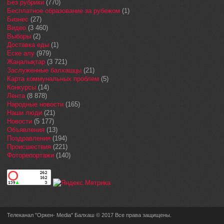
Без рубрики
(770)
Бесплатное образование за рубежом
(1)
Бизнес
(27)
Видео
(3 460)
Выборы
(2)
Доставка еды
(1)
Еске алу
(979)
Жаңалықтар
(3 721)
Заслуженные балхашцы
(21)
Карта коммунальных проблем
(5)
Конкурсы
(14)
Лента
(8 878)
Народные новости
(165)
Наши люди
(21)
Новости
(5 177)
Объявления
(13)
Поздравления
(194)
Происшествия
(221)
Фоторепортажи
(140)
Телеканал "Оркен- Media" Балхаш © 2017 Все права защищены.