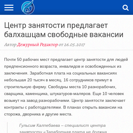
ЖАҢАЛЫҚТАР
Центр занятости предлагает
НОВОСТИ
ВИДЕО
ФОТОРЕПОРТАЖИ
ОРКЕН
LIVETV
балхашцам свободные вакансии
Автор
Дежурный Редактор
от 26.05.2017
Почти 50 рабочих мест предлагает центр занятости для людей
предпенсионного возраста, инвалидов и освобожденных из
заключения. Заработная плата на социальных вакансиях
небольшая 20 тысяч в месяц. 16 сотрудников примут в
строительную фирму. Свободны места 10 разнорабочих,
сварщика, каменщика, штукатуров-маляров. Еще 10 человек
возьмут на завод разнорабочими. Центр занятости заключает
контракты с работодателями. В планах открыть вакансии на
сторожа, дворника и другие места.
Гульсим Калпебаева – специалист центра
занятости «Заработная плата не должна