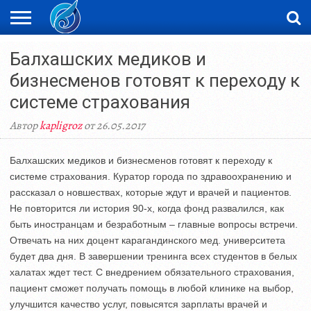
ЖАҢАЛЫҚТАР
Балхашских медиков и
НОВОСТИ
ВИДЕО
ФОТОРЕПОРТАЖИ
ОРКЕН
LIVETV
бизнесменов готовят к переходу к
системе страхования
Автор
kapligroz
от 26.05.2017
Балхашских медиков и бизнесменов готовят к переходу к
системе страхования. Куратор города по здравоохранению и
рассказал о новшествах, которые ждут и врачей и пациентов.
Не повторится ли история 90-х, когда фонд развалился, как
быть иностранцам и безработным – главные вопросы встречи.
Отвечать на них доцент карагандинского мед. университета
будет два дня. В завершении тренинга всех студентов в белых
халатах ждет тест. С внедрением обязательного страхования,
пациент сможет получать помощь в любой клинике на выбор,
улучшится качество услуг, повысятся зарплаты врачей и