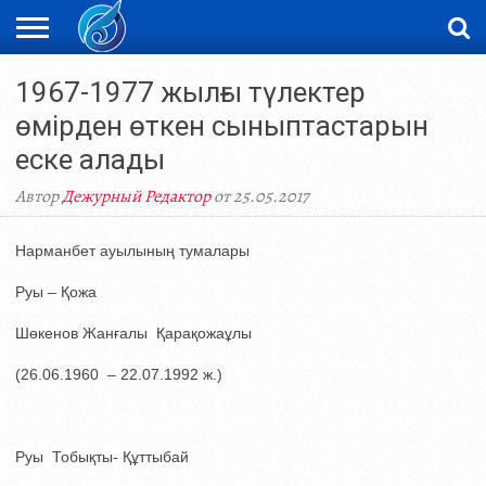
ЖАҢАЛЫҚТАР
1967-1977 жылғы түлектер
НОВОСТИ
ВИДЕО
ФОТОРЕПОРТАЖИ
ОРКЕН
LIVETV
өмірден өткен сыныптастарын
еске алады
Автор
Дежурный Редактор
от 25.05.2017
Нарманбет ауылының тумалары
Руы – Қожа
Шөкенов Жанғалы Қарақожаұлы
(26.06.1960 – 22.07.1992 ж.)
Руы Тобықты- Құттыбай