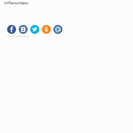
отбасылары.
Social Like WordPress