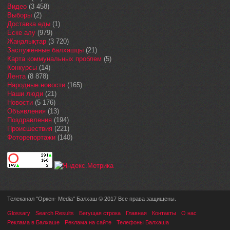
Видео
(3 458)
Выборы
(2)
Доставка еды
(1)
Еске алу
(979)
Жаңалықтар
(3 720)
Заслуженные балхашцы
(21)
Карта коммунальных проблем
(5)
Конкурсы
(14)
Лента
(8 878)
Народные новости
(165)
Наши люди
(21)
Новости
(5 176)
Объявления
(13)
Поздравления
(194)
Происшествия
(221)
Фоторепортажи
(140)
Телеканал "Оркен- Media" Балхаш © 2017 Все права защищены.
Glossary
Search Results
Бегущая строка
Главная
Контакты
О нас
Реклама в Балхаше
Реклама на сайте
Телефоны Балхаша