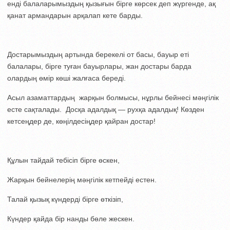
енді балаларымыздың қызығын бірге көрсек деп жүргенде, ақ
қанат армандарын арқалап кете барды.
Достарымыздың артында берекелі от басы, бауыр еті
балалары, бірге туған бауырлары, жан достары барда
олардың өмір көші жалғаса береді.
Асыл азаматтардың жарқын болмысы, нұрлы бейнесі мәңгілік
есте сақталады. Досқа адалдық — рухқа адалдық! Көзден
кетсеңдер де, көңілдесіңдер қайран достар!
Құлын тайдай тебісіп бірге өскен,
Жарқын бейнелерің мәңгілік кетпейді естен.
Талай қызық күндерді бірге өткізіп,
Күндер қайда бір нанды бөле жескен.