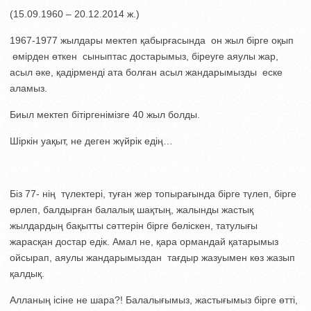
(15.09.1960 – 20.12.2014 ж.)
1967-1977 жылдары мектеп қабырғасында он жыл бірге оқып
өмірден өткен сыныптас достарымыз, біреуге аяулы жар,
асыл әке, қадірменді ата болған асыл жандарымызды еске
аламыз.
Биыл мектеп бітіргенімізге 40 жыл болды.
Шіркін уақыт, не деген жүйрік едің…
Біз 77- нің түлектері, туған жер топырағында бірге түлеп, бірге
өрлеп, балдырған балалық шақтың, жалынды жастық
жылдардың бақытты сәттерін бірге бөліскен, татулығы
жарасқан достар едік. Амал не, қара ормандай қатарымыз
ойсырап, аяулы жандарымыздан тағдыр жазуымен көз жазып
қалдық.
Алланың ісіне не шара?! Балалығымыз, жастығымыз бірге өтті,