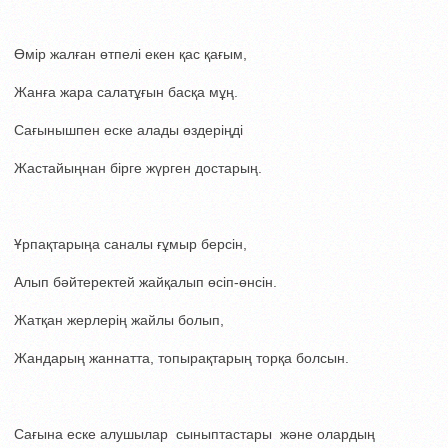
Өмір жалған өтпелі екен қас қағым,
Жанға жара салатұғын басқа мұң.
Сағынышпен еске алады өздеріңді
Жастайыңнан бірге жүрген достарың.
Ұрпақтарыңа саналы ғұмыр берсін,
Алып бәйтеректей жайқалып өсіп-өнсін.
Жатқан жерлерің жайлы болып,
Жандарың жаннатта, топырақтарың торқа болсын.
Сағына еске алушылар сыныптастары және олардың