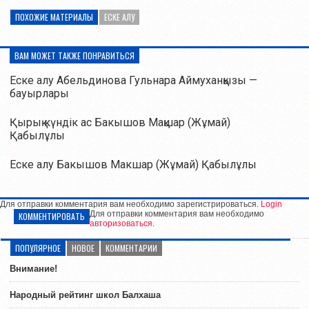
ПОХОЖИЕ МАТЕРИАЛЫ
ЕСКЕ АЛУ
ВАМ МОЖЕТ ТАКЖЕ ПОНРАВИТЬСЯ
Еске алу Абельдинова Гульнара Аймуханқызы —
бауырлары
Қырық күндік ас Бакышов Мақшар (Жұмай)
Қабылұлы
Еске алу Бакышов Макшар (Жұмай) Қабылұлы
Для отправки комментария вам необходимо зарегистрироваться.
Login
Для отправки комментария вам необходимо
КОММЕНТИРОВАТЬ
авторизоваться
.
ПОПУЛЯРНОЕ
НОВОЕ
КОММЕНТАРИИ
Внимание!
Народный рейтинг школ Балхаша