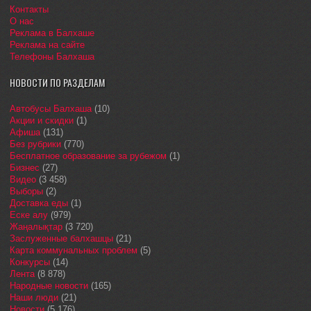
Контакты
О нас
Реклама в Балхаше
Реклама на сайте
Телефоны Балхаша
НОВОСТИ ПО РАЗДЕЛАМ
Автобусы Балхаша
(10)
Акции и скидки
(1)
Афиша
(131)
Без рубрики
(770)
Бесплатное образование за рубежом
(1)
Бизнес
(27)
Видео
(3 458)
Выборы
(2)
Доставка еды
(1)
Еске алу
(979)
Жаңалықтар
(3 720)
Заслуженные балхашцы
(21)
Карта коммунальных проблем
(5)
Конкурсы
(14)
Лента
(8 878)
Народные новости
(165)
Наши люди
(21)
Новости
(5 176)