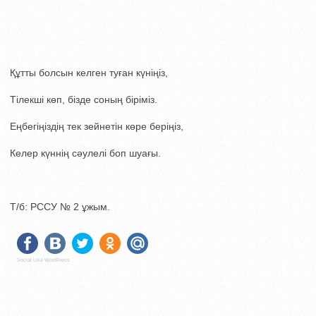
Құтты болсын келген туған күніңіз,
Тілекші көп, бізде соның біріміз.
Еңбегіңіздің тек зейнетін көре беріңіз,
Келер күннің сәулелі боп шуағы.
Т/б: РССУ № 2 ұжым.
Social Like WordPress