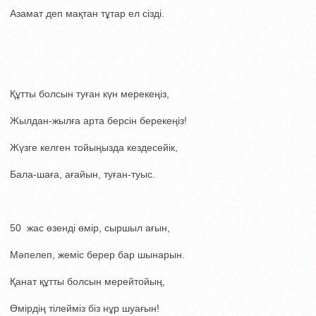
Азамат деп мақтан тұтар ел сізді.
Құтты болсын туған күн мерекеңіз,
Жылдан-жылға арта берсін берекеңіз!
Жүзге келген тойыңызда кездесейік,
Бала-шаға, ағайын, туған-туыс.
50 жас өзенді өмір, сыршыл ағын,
Мәпелеп, жеміс берер бар шынарын.
Қанат құтты болсын мерейтойың,
Өмірдің тілейміз біз нұр шуағын!