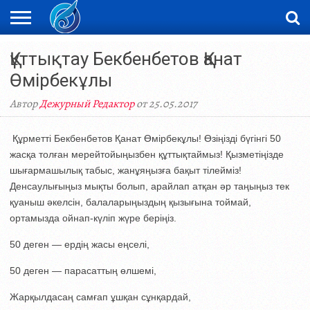
ЖАҢАЛЫҚТАР
Құттықтау Бекбенбетов Қанат
НОВОСТИ
ВИДЕО
ФОТОРЕПОРТАЖИ
ОРКЕН
LIVETV
Өмірбекұлы
Автор
Дежурный Редактор
от 25.05.2017
Құрметті Бекбенбетов Қанат Өмірбекұлы! Өзіңізді бүгінгі 50
жасқа толған мерейтойыңызбен құттықтаймыз! Қызметіңізде
шығармашылық табыс, жанұяңызға бақыт тілейміз!
Денсаулығыңыз мықты болып, арайлап атқан әр таңыңыз тек
қуаныш әкелсін, балаларыңыздың қызығына тоймай,
ортамызда ойнап-күліп жүре беріңіз.
50 деген — ердің жасы еңселі,
50 деген — парасаттың өлшемі,
Жарқылдасаң самғап ұшқан сұнқардай,