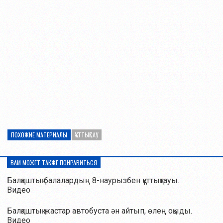
ПОХОЖИЕ МАТЕРИАЛЫ
ҚҰТТЫҚТАУ
ВАМ МОЖЕТ ТАКЖЕ ПОНРАВИТЬСЯ
Балқаштық балалардың 8-наурызбен құттықтауы.
Видео
Балқаштық жастар автобуста ән айтып, өлең оқыды.
Видео