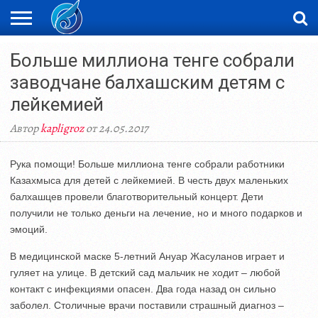
ЖАҢАЛЫҚТАР
Больше миллиона тенге собрали
НОВОСТИ
ВИДЕО
ФОТОРЕПОРТАЖИ
ОРКЕН
LIVETV
заводчане балхашским детям с
лейкемией
Автор
kapligroz
от 24.05.2017
Рука помощи! Больше миллиона тенге собрали работники
Казахмыса для детей с лейкемией. В честь двух маленьких
балхашцев провели благотворительный концерт. Дети
получили не только деньги на лечение, но и много подарков и
эмоций.
В медицинской маске 5-летний Ануар Жасуланов играет и
гуляет на улице. В детский сад мальчик не ходит – любой
контакт с инфекциями опасен. Два года назад он сильно
заболел. Столичные врачи поставили страшный диагноз –