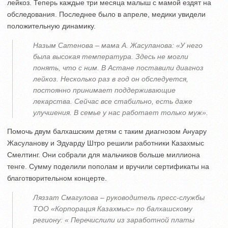
лейкоз. Теперь каждые три месяца малыш с мамой ездят на
обследования. Последнее было в апреле, медики увидели
положительную динамику.
Назым Сатенова – мама А. Жасуланова: «У него
была высокая температура. Здесь не могли
понять, что с ним. В Астане поставили диагноз
лейкоз. Несколько раз в год он обследуется,
постоянно принимает поддерживающие
лекарства. Сейчас все стабильно, есть даже
улучшения. В семье у нас работает только муж».
Помочь двум балхашским детям с таким диагнозом Ануару
Жасуланову и Эдуарду Штро решили работники Казахмыс
Смелтинг. Они собрали для мальчиков больше миллиона
тенге. Сумму поделили пополам и вручили сертификаты на
благотворительном концерте.
Ляззат Смагулова – руководитель пресс-службы
ТОО «Корпорация Казахмыс» по балхашскому
региону: « Перечислили из заработной платы