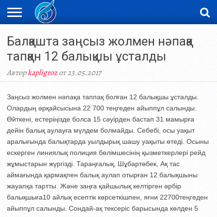
ЖАҢАЛЫҚТАР
Балқашта заңсыз жолмен нәпақа
НОВОСТИ
ВИДЕО
ФОТОРЕПОРТАЖИ
ОРКЕН
LIVETV
тапқан 12 балықшы ұсталды
Автор
kapligroz
от 23.05.2017
Заңсыз жолмен нәпақа таппақ болған 12 балықшы ұсталды.
Олардың әрқайсысына 22 700 теңгеден айыппұл салынды.
Өйткені, естеріңізде болса 15 сәуірден бастап 31 мамырға
дейін балық аулауға мүлдем болмайды. Себебі, осы уақыт
аралығында балықтарда уылдырық шашу уақыты өтеді. Осыны
ескерген линиялық полиция бөлімшесінің қызметкерлері рейд
жұмыстарын жүргізді. Тараңғалық, Шұбартөбек, Ақ тас
аймағында қармақпен балық аулап отырған 12 балықшыны
жауапқа тартты. Және заңға қайшылық келтірген әрбір
балықшыға10 айлық есептік көрсеткішпен, яғни 22700теңгеден
айыппұл салынды. Сондай-ақ тексеріс барысында көлден 5