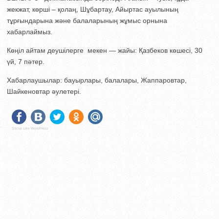
жекжат, көрші – қолаң, Шұбартау, Айыртас ауылының
тұрғындарына және балаларының жұмыс орнына
хабарлаймыз.
Көңіл айтам деушілерге мекен — жайы: Қазбеков көшесі, 30
үй, 7 пәтер.
Хабарлаушылар: бауырлары, балалары, Жаппаровтар,
Шайкеновтар әулетері.
Social Like WordPress