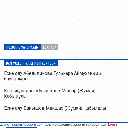
ПОХОЖИЕ МАТЕРИАЛЫ
ЕСКЕ АЛУ
ВАМ МОЖЕТ ТАКЖЕ ПОНРАВИТЬСЯ
Еске алу Абельдинова Гульнара Аймуханқызы —
бауырлары
Қырық күндік ас Бакышов Мақшар (Жұмай)
Қабылұлы
Еске алу Бакышов Макшар (Жұмай) Қабылұлы
Для отправки комментария вам необходимо зарегистрироваться.
Login