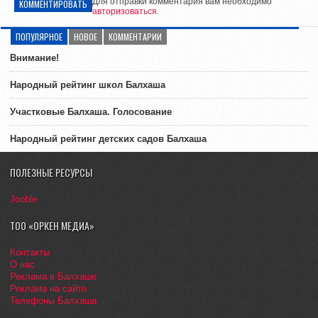
Для отправки комментария вам необходимо
КОММЕНТИРОВАТЬ
авторизоваться
.
ПОПУЛЯРНОЕ
НОВОЕ
КОММЕНТАРИИ
Внимание!
Народный рейтинг школ Балхаша
Участковые Балхаша. Голосование
Народный рейтинг детских садов Балхаша
ПОЛЕЗНЫЕ РЕСУРСЫ
Jooble
ТОО «ОРКЕН МЕДИА»
Контакты
О нас
Реклама в Балхаше
Реклама на сайте
Телефоны Балхаша