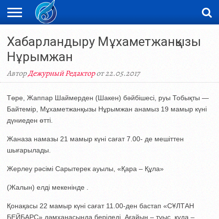
ЖАҢАЛЫҚТАР
Хабарландыру Мұхаметжанқызы
НОВОСТИ
ВИДЕО
ФОТОРЕПОРТАЖИ
ОРКЕН
LIVETV
Нұрымжан
Автор
Дежурный Редактор
от 22.05.2017
Төре, Жаппар Шаймерден (Шакен) бәйбішесі, руы Тобықты —
Байтемір, Мұхаметжанқызы Нұрымжан анамыз 19 мамыр күні
дүниеден өтті.
Жаназа намазы 21 мамыр күні сағат 7.00- де мешіттен
шығарылады.
Жерлеу рәсімі Сарытерек ауылы, «Қара – Құла»
(Жалын) елді мекенінде .
Қонақасы 22 мамыр күні сағат 11.00-ден бастап «СҰЛТАН
БЕЙБАРС» дәмханасында беріледі. Ағайын – туыс, құда –