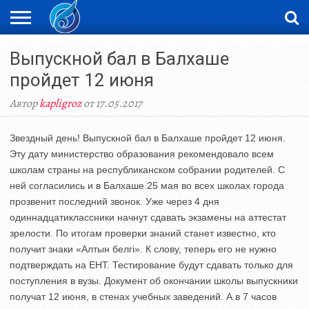
ЖАҢАЛЫҚТАР
Выпускной бал в Балхаше
НОВОСТИ
ВИДЕО
ФОТОРЕПОРТАЖИ
ОРКЕН
LIVETV
пройдет 12 июня
Автор
kapligroz
от 17.05.2017
Звездный день! Выпускной бал в Балхаше пройдет 12 июня.
Эту дату министерство образования рекомендовало всем
школам страны на республиканском собрании родителей. С
ней согласились и в Балхаше.25 мая во всех школах города
прозвенит последний звонок. Уже через 4 дня
одиннадцатиклассники начнут сдавать экзамены на аттестат
зрелости. По итогам проверки знаний станет известно, кто
получит знаки «Алтын белгі». К слову, теперь его не нужно
подтверждать на ЕНТ. Тестирование будут сдавать только для
поступления в вузы. Документ об окончании школы выпускники
получат 12 июня, в стенах учебных заведений. А в 7 часов