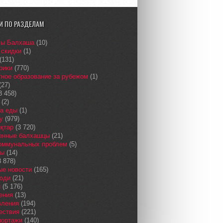
И ПО РАЗДЕЛАМ
сы Балхаша
(10)
 скидки
(1)
(131)
рики
(770)
ное образование за рубежом
(1)
(27)
3 458)
(2)
а еды
(1)
у
(979)
қтар
(3 720)
енные балхашцы
(21)
коммунальных проблем
(5)
сы
(14)
 878)
ые новости
(165)
юди
(21)
и
(5 176)
ения
(13)
вления
(194)
ествия
(221)
портажи
(140)