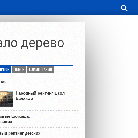
ало дерево
ЯРНОЕ
НОВОЕ
КОММЕНТАРИИ
ние!
Народный рейтинг школ
Балхаша
ковые Балхаша.
ование
ый рейтинг детских