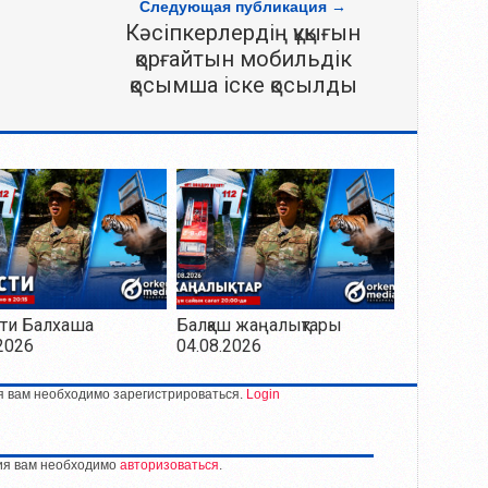
Следующая публикация →
Кәсіпкерлердің құқығын
қорғайтын мобильдік
қосымша іске қосылды
ти Балхаша
Балқаш жаңалықтары
2026
04.08.2026
я вам необходимо зарегистрироваться.
Login
ия вам необходимо
авторизоваться
.