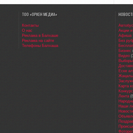
ТОО «ОРКЕН МЕДИА»
НОВОСТ
Контакты
Автобу
О нас
Акции и
Реклама в Балхаше
Афиша
Реклама на сайте
Без руб
Телефоны Балхаша
Бесплат
Бизнес
Видео
(
Выборы
Доставк
Еске ал
Жаңалы
Заслуж
Карта 
Конкур
Лента
(8
Народн
Наши л
Новост
Объявл
Поздра
Происш
Фоторе