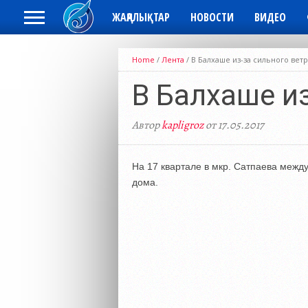
ЖАҢАЛЫҚТАР
НОВОСТИ
ВИДЕО
Home
/
Лента
/
В Балхаше из-за сильного вет
В Балхаше из
Автор
kapligroz
от 17.05.2017
На 17 квартале в мкр. Сатпаева межд
дома.