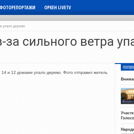
ФОТОРЕПОРТАЖИ
ОРКЕН LIVETV
ра упало дерево
-за сильного ветра уп
ПОПУЛ
у 14 и 12 домами упало дерево. Фото отправил житель
Внима
Участ
Голос
Народн