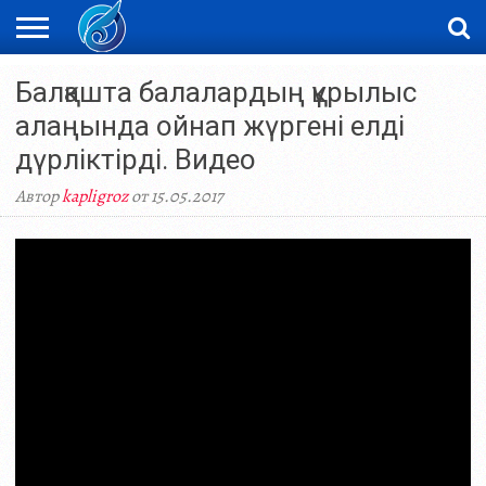
ЖАҢАЛЫҚТАР
Балқашта балалардың құрылыс
НОВОСТИ
ВИДЕО
ФОТОРЕПОРТАЖИ
ОРКЕН
LIVETV
алаңында ойнап жүргені елді
дүрліктірді. Видео
Автор
kapligroz
от 15.05.2017