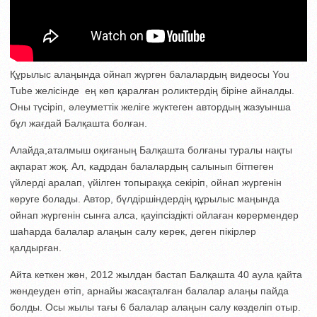
Құрылыс алаңында ойнап жүрген балалардың видеосы You
Tube желісінде ең көп қаралған роликтердің біріне айналды.
Оны түсіріп, әлеуметтік желіге жүктеген автордың жазуынша
бұл жағдай Балқашта болған.
Алайда,аталмыш оқиғаның Балқашта болғаны туралы нақты
ақпарат жоқ. Ал, кадрдан балалардың салынып бітпеген
үйлерді аралап, үйілген топыраққа секіріп, ойнап жүргенін
көруге болады. Автор, бүлдіршіндердің құрылыс маңында
ойнап жүргенін сынға алса, қауіпсіздікті ойлаған көрермендер
шаһарда балалар алаңын салу керек, деген пікірлер
қалдырған.
Айта кеткен жөн, 2012 жылдан бастап Балқашта 40 аула қайта
жөндеуден өтіп, арнайы жасақталған балалар алаңы пайда
болды. Осы жылы тағы 6 балалар алаңын салу көзделіп отыр.