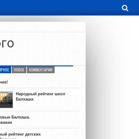
ого
ЯРНОЕ
НОВОЕ
КОММЕНТАРИИ
ние!
Народный рейтинг школ
Балхаша
ковые Балхаша.
ование
ый рейтинг детских