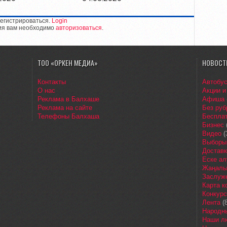
егистрироваться.
Login
ия вам необходимо
авторизоваться
.
ТОО «ОРКЕН МЕДИА»
НОВОСТ
Контакты
Автобу
О нас
Акции и
Реклама в Балхаше
Афиша
Реклама на сайте
Без руб
Телефоны Балхаша
Бесплат
Бизнес
Видео
(
Выборы
Доставк
Еске ал
Жаңалы
Заслуж
Карта 
Конкур
Лента
(8
Народн
Наши л