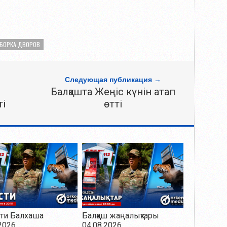
УБОРКА ДВОРОВ
Следующая публикация →
Балқашта Жеңіс күнін атап
ті
өтті
ти Балхаша
Балқаш жаңалықтары
2026
04.08.2026