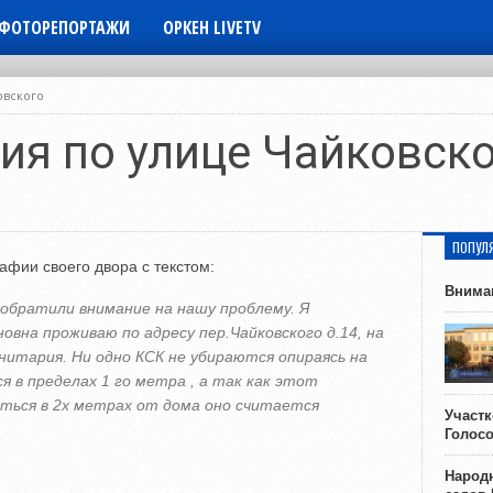
ФОТОРЕПОРТАЖИ
ОРКЕН LIVETV
овского
ия по улице Чайковск
ПОПУЛ
фии своего двора с текстом:
Внима
 обратили внимание на нашу проблему. Я
вна проживаю по адресу пер.Чайковского д.14, на
итария. Ни одно КСК не убираются опираясь на
я в пределах 1 го метра , а так как этот
иться в 2х метрах от дома оно считается
Участ
Голос
Народн