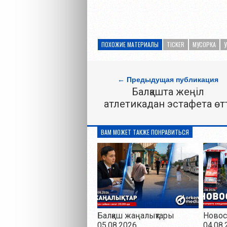
ПОХОЖИЕ МАТЕРИАЛЫ
TICKER
МУСОРКА
← Предыдущая публикация
Балқашта жеңіл
атлетикадан эстафета өт
ВАМ МОЖЕТ ТАКЖЕ ПОНРАВИТЬСЯ
Балқаш жаңалықтары
Новос
05.08.2026
04.08.