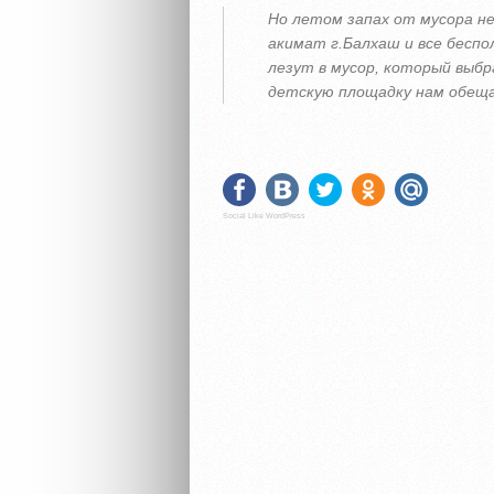
Но летом запах от мусора н
акимат г.Балхаш и все бесп
лезут в мусор, который выб
детскую площадку нам обещал
Social Like WordPress