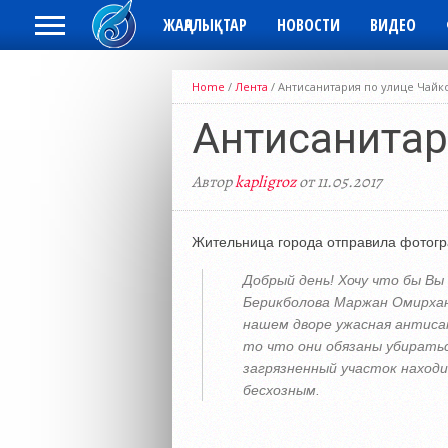
ЖАҢАЛЫҚТАР
НОВОСТИ
ВИДЕО
Home
/
Лента
/
Антисанитария по улице Чайк
Антисанитар
Автор
kapligroz
от 11.05.2017
Жительница города отправила фотогра
Добрый день! Хочу что бы Вы
Берикболова Маржан Омирхано
нашем дворе ужасная антисан
то что они обязаны убиратьс
загрязненный участок наход
бесхозным.