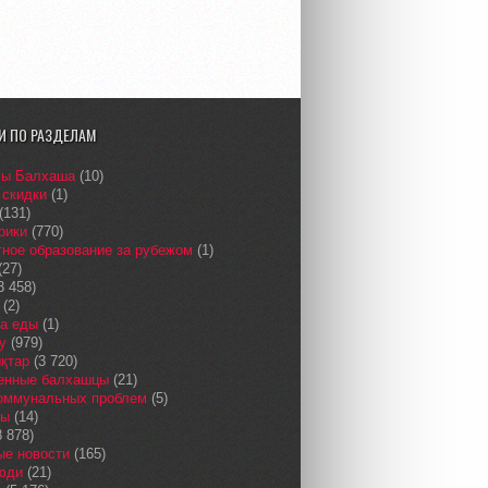
И ПО РАЗДЕЛАМ
сы Балхаша
(10)
 скидки
(1)
(131)
рики
(770)
ное образование за рубежом
(1)
(27)
3 458)
(2)
а еды
(1)
у
(979)
қтар
(3 720)
енные балхашцы
(21)
коммунальных проблем
(5)
сы
(14)
 878)
ые новости
(165)
юди
(21)