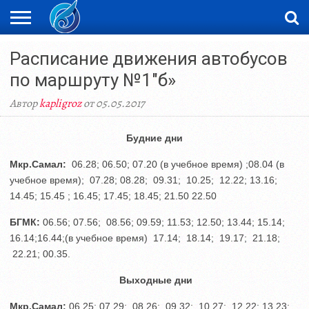
ЖАҢАЛЫҚТАР
Расписание движения автобусов
НОВОСТИ
ВИДЕО
ФОТОРЕПОРТАЖИ
ОРКЕН
LIVETV
по маршруту №1″б»
Автор
kapligroz
от 05.05.2017
Будние дни
Мкр.Самал:
06.28; 06.50; 07.20 (в учебное время) ;08.04 (в
учебное время); 07.28; 08.28; 09.31; 10.25; 12.22; 13.16;
14.45; 15.45 ; 16.45; 17.45; 18.45; 21.50 22.50
БГМК:
06.56; 07.56; 08.56; 09.59; 11.53; 12.50; 13.44; 15.14;
16.14;16.44;(в учебное время) 17.14; 18.14; 19.17; 21.18;
22.21; 00.35.
Выходные дни
Мкр.Самал:
06.25; 07.29; 08.26; 09.32; 10.27; 12.22; 13.23;