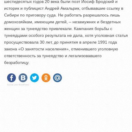
шестидесятых годов 20 века были поэт Иосиф Бродский и
историк и публицист Андрей Амальрик, отбывавшие ссылку в
Сибири по приговору суда. Не работать разрешалось лишь
домохозяйкам, имеющим детей, – незамужних и бездетных
женщин за тунеядство привлекали. Кампания борьбы с
тунеядцами особого результата не дала, хотя уголовная статья
просуществовала 30 лет, до принятия в апреле 1991 года
закона «О занятости населения», отменившего уголовную
ответственность за тунеядство и легализовавшего
безработицу.
Social Like WordPress