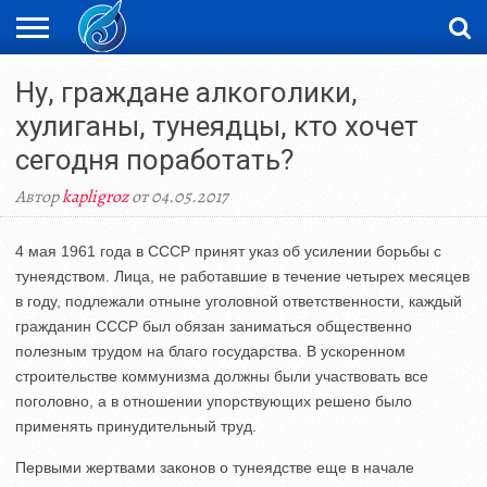
ЖАҢАЛЫҚТАР
Ну, граждане алкоголики,
НОВОСТИ
ВИДЕО
ФОТОРЕПОРТАЖИ
ОРКЕН
LIVETV
хулиганы, тунеядцы, кто хочет
сегодня поработать?
Автор
kapligroz
от 04.05.2017
4 мая 1961 года в СССР принят указ об усилении борьбы с
тунеядством. Лица, не работавшие в течение четырех месяцев
в году, подлежали отныне уголовной ответственности, каждый
гражданин СССР был обязан заниматься общественно
полезным трудом на благо государства. В ускоренном
строительстве коммунизма должны были участвовать все
поголовно, а в отношении упорствующих решено было
применять принудительный труд.
Первыми жертвами законов о тунеядстве еще в начале