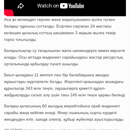
Аса ірі көлемдегі героин және марихуанамен қолға түскен
балқаш тұрғыны сотталды. Есірткіні сақтаған 24 жастағы
келіншек қалалық соттың шешімімен 3 жарым жылға темір
торға тоғытылды.
Балқаштықтар су тасқынынан жапа шеккендерге көмек көрсете
алады. Осы аптада мәдениет сарайындағы жастар ресурстық
орталығында қабылдау пункті ашылды.
Биыл қаладағы 11 мектеп пен бір балабақшаға жөндеу
жұмыстары жүргізілетін болды. Жергілікті қазынадан ағымдағы
құрылысқа 343 млн теңге, оқушыларға қажетті құрал-
жабдықтарды сатып алу үшін тағы 245 млн теңге қаржы бөлінді.
Балқаш қаласының 80 жылдық мерейтойына орай мәдениет
сарайы жаңа кейіпке енеді. Өнер ошағының сырты күрделі
жөндеуден өтіп, ішінде электр, құбыр жүйелері ауыстырылады.