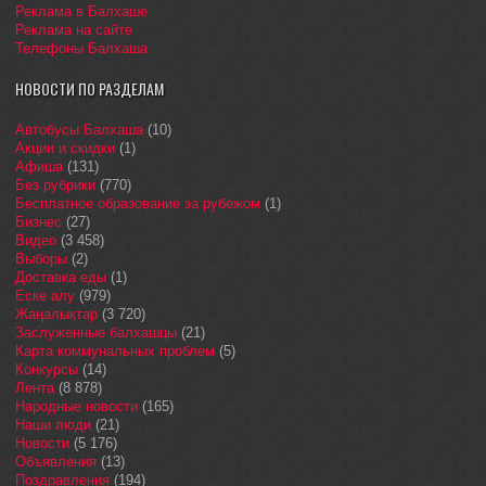
Реклама в Балхаше
Реклама на сайте
Телефоны Балхаша
НОВОСТИ ПО РАЗДЕЛАМ
Автобусы Балхаша
(10)
Акции и скидки
(1)
Афиша
(131)
Без рубрики
(770)
Бесплатное образование за рубежом
(1)
Бизнес
(27)
Видео
(3 458)
Выборы
(2)
Доставка еды
(1)
Еске алу
(979)
Жаңалықтар
(3 720)
Заслуженные балхашцы
(21)
Карта коммунальных проблем
(5)
Конкурсы
(14)
Лента
(8 878)
Народные новости
(165)
Наши люди
(21)
Новости
(5 176)
Объявления
(13)
Поздравления
(194)