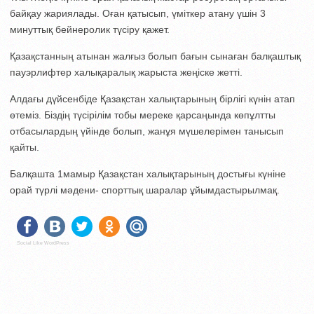
байқау жариялады. Оған қатысып, үміткер атану үшін 3
минуттық бейнеролик түсіру қажет.
Қазақстанның атынан жалғыз болып бағын сынаған балқаштық
пауэрлифтер халықаралық жарыста жеңіске жетті.
Алдағы дүйсенбіде Қазақстан халықтарының бірлігі күнін атап
өтеміз. Біздің түсірілім тобы мереке қарсаңында көпұлтты
отбасылардың үйінде болып, жанұя мүшелерімен танысып
қайты.
Балқашта 1мамыр Қазақстан халықтарының достығы күніне
орай түрлі мәдени- спорттық шаралар ұйымдастырылмақ.
Social Like WordPress