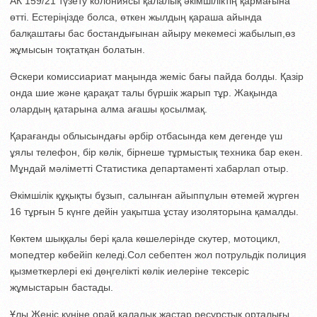
АК 159/21 түзету колониясы қалалық әкімшіліктің қармағына
өтті. Естеріңізде болса, өткен жылдың қараша айында
балқаштағы бас бостандығынан айыру мекемесі жабылып,өз
жұмысын тоқтатқан болатын.
Әскери комиссиариат маңында жеміс бағы пайда болды. Қазір
онда шие және қарақат талы бүршік жарып тұр. Жақында
олардың қатарына алма ағашы қосылмақ.
Қарағанды облысындағы әрбір отбасында кем дегенде үш
ұялы телефон, бір көлік, бірнеше тұрмыстық техника бар екен.
Мұндай мәліметті Статистика департаменті хабарлап отыр.
Әкімшілік құқықты бұзып, салынған айыппұлын өтемей жүрген
16 тұрғын 5 күнге дейін уақытша ұстау изоляторына қамалды.
Көктем шыққалы бері қала көшелерінде скутер, мотоцикл,
мопедтер көбейіп келеді.Сол себептен жол потрульдік полиция
қызметкерлері екі дөңгелікті көлік иелеріне тексеріс
жұмыстарын бастады.
Ұлы Жеңіс күніне орай қалалық жастар ресурстық орталығы