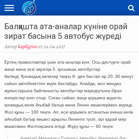
ЖАҢАЛЫҚТАР
Балқашта ата-аналар күніне орай
НОВОСТИ
ВИДЕО
ФОТОРЕПОРТАЖИ
ОРКЕН
LIVETV
зират басына 5 автобус жүреді
Автор
kapligroz
от 24.04.2017
Ертең православтар үшін ата-аналар күні. Осы дәстүрге орай
жаңа және ескі зиратқа 5 қосымша автобустар
бөлінді. Қоғамдық көліктер таңғы 8- ден бастап әр 20, 30 минут
сайын автобекеттен жүре бастайды. Алайда, жол жөндеу
жұмыстарына байланысты автобустар маршрутына біраз
өзгерістер еніп отыр. Соған сәйкес жаңа қорымға жүретін
қоғамдық көлік Ағыбай батыр және Ленин көшелерімен жүреді.
Жол құны — 100 теңге. Ал, ескі қорымға аттанатын екінші көлік
аАғыбай батыр көшесі арқылы Ленинге түсіп, әрі қарай мир
көшесімен Желтоқсанға өтеді. Жүру құны — 60 теңге.
Алексей Макаров-«Тұлпар» автобус бекетінің бас