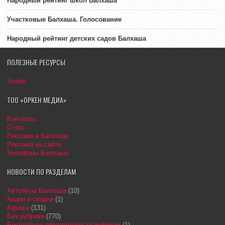
Народный рейтинг школ Балхаша
Участковые Балхаша. Голосование
Народный рейтинг детских садов Балхаша
ПОЛЕЗНЫЕ РЕСУРСЫ
Jooble
ТОО «ОРКЕН МЕДИА»
Контакты
О нас
Реклама в Балхаше
Реклама на сайте
Телефоны Балхаша
НОВОСТИ ПО РАЗДЕЛАМ
Автобусы Балхаша
(10)
Акции и скидки
(1)
Афиша
(131)
Без рубрики
(770)
Бесплатное образование за рубежом
(1)