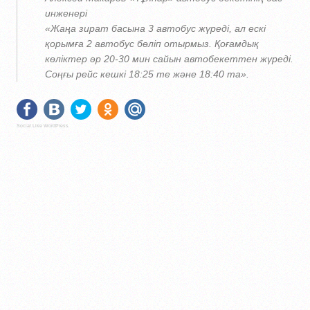
инженері
«Жаңа зират басына 3 автобус жүреді, ал ескі
қорымға 2 автобус бөліп отырмыз. Қоғамдық
көліктер әр 20-30 мин сайын автобекеттен жүреді.
Соңғы рейс кешкі 18:25 те және 18:40 та».
Social Like WordPress