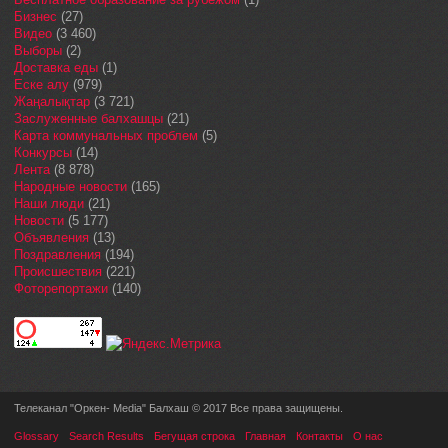
Бизнес
(27)
Видео
(3 460)
Выборы
(2)
Доставка еды
(1)
Еске алу
(979)
Жаңалықтар
(3 721)
Заслуженные балхашцы
(21)
Карта коммунальных проблем
(5)
Конкурсы
(14)
Лента
(8 878)
Народные новости
(165)
Наши люди
(21)
Новости
(5 177)
Объявления
(13)
Поздравления
(194)
Происшествия
(221)
Фоторепортажи
(140)
Телеканал "Оркен- Media" Балхаш © 2017 Все права защищены.
Glossary
Search Results
Бегущая строка
Главная
Контакты
О нас