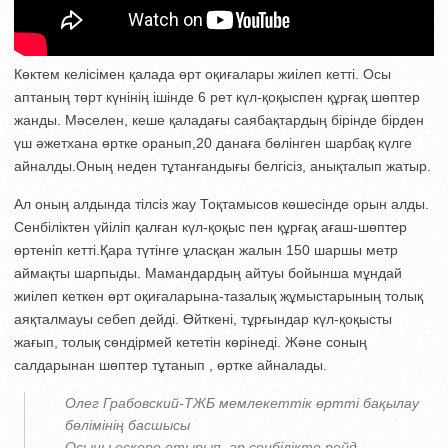
Көктем келісімен қалада өрт оқиғалары жиілеп кетті. Осы
аптаның төрт күнінің ішінде 6 рет күл-қоқыспен құрғақ шөптер
жанды. Мәселен, кеше қаладағы саябақтардың бірінде бірден
үш әжетхана өртке оранып,20 данаға бөлінген шарбақ күлге
айналды.Оның неден тұтанғандығы белгісіз, анықталып жатыр.
Ал оның алдында тілсіз жау Тоқтамысов көшесінде орын алды.
Сенбіліктен үйіліп қалған күл-қоқыс пен құрғақ ағаш-шөптер
өртеніп кетті.Қара түтінге ұласқан жалын 150 шаршы метр
аймақты шарпыды. Мамандардың айтуы бойынша мұндай
жиілеп кеткен өрт оқиғаларына-тазалық жұмыстарының толық
аяқталмауы себеп дейді. Өйткені, тұрғындар күл-қоқысты
жағып, толық сөндірмей кететін көрінеді. Және соның
салдарынан шөптер тұтанып , өртке айналады.
Олег Грабовский-ТЖБ мемлекеттік өртті бақылау
бөлімінің басшысы
Осыны ескере отырып, әр сенбілікте рейд