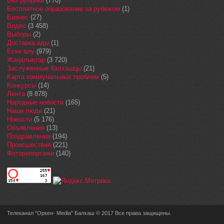
Без рубрики
(770)
Бесплатное образование за рубежом
(1)
Бизнес
(27)
Видео
(3 458)
Выборы
(2)
Доставка еды
(1)
Еске алу
(979)
Жаңалықтар
(3 720)
Заслуженные балхашцы
(21)
Карта коммунальных проблем
(5)
Конкурсы
(14)
Лента
(8 878)
Народные новости
(165)
Наши люди
(21)
Новости
(5 176)
Объявления
(13)
Поздравления
(194)
Происшествия
(221)
Фоторепортажи
(140)
Телеканал "Оркен- Media" Балхаш © 2017 Все права защищены.