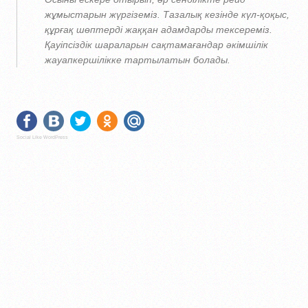
жұмыстарын жүргіземіз. Тазалық кезінде күл-қоқыс,
құрғақ шөптерді жаққан адамдарды тексереміз.
Қауіпсіздік шараларын сақтамағандар әкімшілік
жауапкершілікке тартылатын болады.
Social Like WordPress