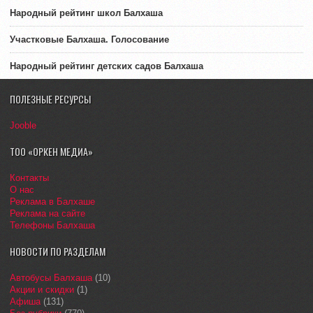
Народный рейтинг школ Балхаша
Участковые Балхаша. Голосование
Народный рейтинг детских садов Балхаша
ПОЛЕЗНЫЕ РЕСУРСЫ
Jooble
ТОО «ОРКЕН МЕДИА»
Контакты
О нас
Реклама в Балхаше
Реклама на сайте
Телефоны Балхаша
НОВОСТИ ПО РАЗДЕЛАМ
Автобусы Балхаша
(10)
Акции и скидки
(1)
Афиша
(131)