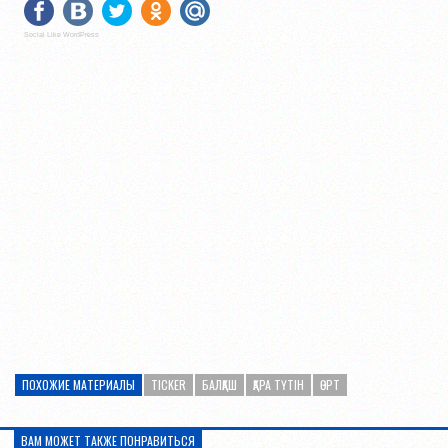
Social Like WordPress
ПОХОЖИЕ МАТЕРИАЛЫ
TICKER
БАЛҚАШ
ҚАРА ТҮТІН
ӨРТ
ВАМ МОЖЕТ ТАКЖЕ ПОНРАВИТЬСЯ