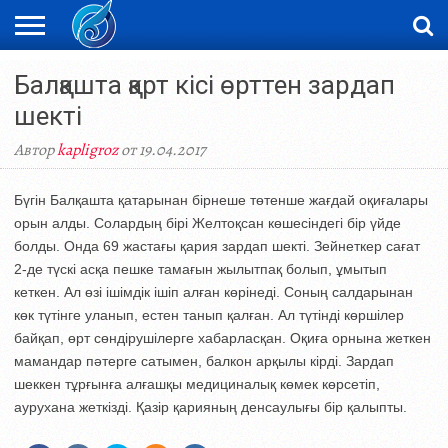
ЖАҢАЛЫҚТАР
Балқашта қарт кісі өрттен зардап
НОВОСТИ
ВИДЕО
ФОТОРЕПОРТАЖИ
ОРКЕН
LIVETV
шекті
Автор
kapligroz
от 19.04.2017
Бүгін Балқашта қатарынан бірнеше төтенше жағдай оқиғалары
орын алды. Солардың бірі Желтоқсан көшесіндегі бір үйде
болды. Онда 69 жастағы қария зардап шекті. Зейнеткер сағат
2-де түскі асқа пешке тамағын жылытпақ болып, ұмытып
кеткен. Ал өзі ішімдік ішіп алған көрінеді. Соның салдарынан
көк түтінге уланып, естен танып қалған. Ал түтінді көршілер
байқап, өрт сөндірушілерге хабарласқан. Оқиға орнына жеткен
мамандар пәтерге сатымен, балкон арқылы кірді. Зардап
шеккен тұрғынға алғашқы медициналық көмек көрсетіп,
аурухана жеткізді. Қазір қарияның денсаулығы бір қалыпты.