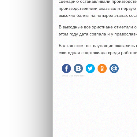
сценарию останавливали производств
производственники оказывали первую
высокие баллы на четырех этапах со
В выходные все христиане отметили о
этом году дата совпала и у православн
Балхашские гос. служащие оказались
ежегодная спартакиада среди работни
Social Like WordPress