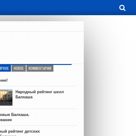
ЯРНОЕ
НОВОЕ
КОММЕНТАРИИ
ние!
Народный рейтинг школ
Балхаша
ковые Балхаша.
ование
ый рейтинг детских