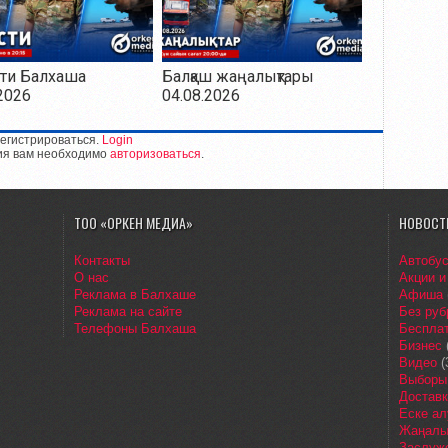
ти Балхаша
Балқаш жаңалықтары
2026
04.08.2026
егистрироваться.
Login
ия вам необходимо
авторизоваться
.
ТОО «ОРКЕН МЕДИА»
НОВОСТ
Контакты
Автобу
О нас
Акции и
Реклама в Балхаше
Афиша
Реклама на сайте
Без руб
Телефоны Балхаша
Бесплат
Бизнес
Видео
(
Выборы
Доставк
Еске ал
Жаңалы
Заслуж