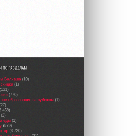
И ПО РАЗДЕЛАМ
сы Балхаша
(10)
 скидки
(1)
(131)
рики
(770)
ное образование за рубежом
(1)
(27)
3 458)
(2)
а еды
(1)
у
(979)
қтар
(3 720)
енные балхашцы
(21)