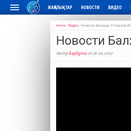
ЖАҢАЛЫҚТАР
НОВОСТИ
ВИДЕО
Home
/
Видео
/
Новости Балхаша 17 апреля 20
Новости Бал
Автор
kapligroz
от 18.04.2017