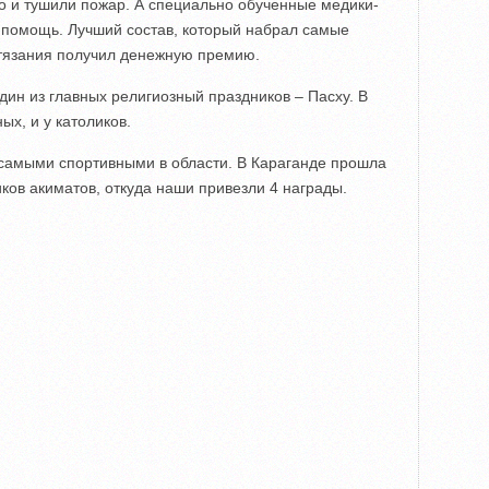
о и тушили пожар. А специально обученные медики-
 помощь. Лучший состав, который набрал самые
стязания получил денежную премию.
дин из главных религиозный праздников – Пасху. В
ых, и у католиков.
 самыми спортивными в области. В Караганде прошла
ков акиматов, откуда наши привезли 4 награды.