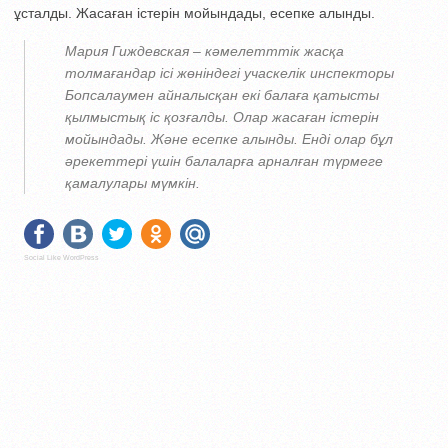
ұсталды. Жасаған істерін мойындады, есепке алынды.
Мария Гиждевская – кәмелетттік жасқа
толмағандар ісі жөніндегі учаскелік инспекторы
Бопсалаумен айналысқан екі балаға қатысты
қылмыстық іс қозғалды. Олар жасаған істерін
мойындады. Және есепке алынды. Енді олар бұл
әрекеттері үшін балаларға арналған түрмеге
қамалулары мүмкін.
Social Like WordPress