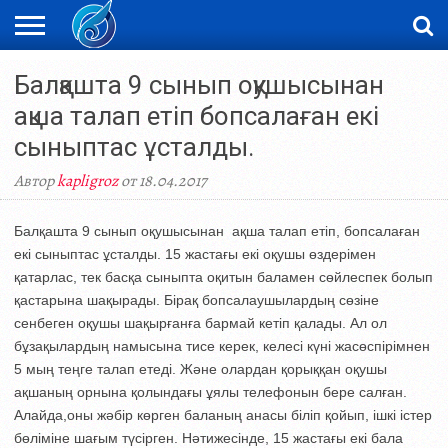
ЖАҢАЛЫҚТАР
Балқашта 9 сынып оқушысынан
НОВОСТИ
ВИДЕО
ФОТОРЕПОРТАЖИ
ОРКЕН
LIVETV
ақша талап етіп бопсалаған екі
сыныптас ұсталды.
Автор
kapligroz
от 18.04.2017
Балқашта 9 сынып оқушысынан ақша талап етіп, бопсалаған
екі сыныптас ұсталды. 15 жастағы екі оқушы өздерімен
қатарлас, тек басқа сыныпта оқитын баламен сөйлеспек болып
қастарына шақырады. Бірақ бопсалаушылардың сөзіне
сенбеген оқушы шақырғанға бармай кетіп қалады. Ал ол
бұзақылардың намысына тисе керек, келесі күні жасөспірімнен
5 мың теңге талап етеді. Және олардан қорыққан оқушы
ақшаның орнына қолындағы ұялы телефонын бере салған.
Алайда,оны жәбір көрген баланың анасы біліп қойып, ішкі істер
бөліміне шағым түсірген. Нәтижесінде, 15 жастағы екі бала