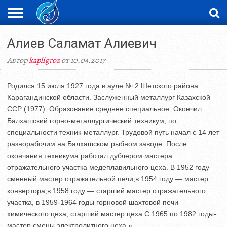
ЖАҢАЛЫҚТАР
Алиев Саламат Алиевич
НОВОСТИ
ВИДЕО
ФОТОРЕПОРТАЖИ
ОРКЕН
LIVETV
Автор
kapligroz
от 10.04.2017
Родился 15 июля 1927 года в ауле № 2 Шетского района
Карагандинской области. Заслуженный металлург Казахской
ССР (1977). Образование среднее специальное. Окончил
Балхашский горно-металлургический техникум, по
специальности техник-металлург. Трудовой путь начал с 14 лет
разнорабочим на Балхашском рыбном заводе. После
окончания техникума работал дублером мастера
отражательного участка медеплавильного цеха. В 1952 году —
сменный мастер отражательной печи,в 1954 году — мастер
конвертора,в 1958 году — старший мастер отражательного
участка, в 1959-1964 годы горновой шахтовой печи
химического цеха, старший мастер цеха.С 1965 по 1982 годы-
мастер смены электролитного цеха.»