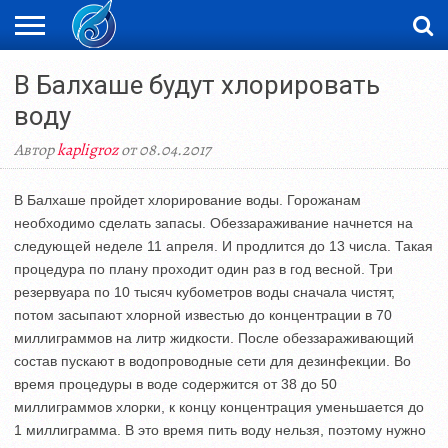
ЖАҢАЛЫҚТАР
В Балхаше будут хлорировать
НОВОСТИ
ВИДЕО
ФОТОРЕПОРТАЖИ
ОРКЕН
LIVETV
воду
Автор
kapligroz
от 08.04.2017
В Балхаше пройдет хлорирование воды. Горожанам
необходимо сделать запасы. Обеззараживание начнется на
следующей неделе 11 апреля. И продлится до 13 числа. Такая
процедура по плану проходит один раз в год весной. Три
резервуара по 10 тысяч кубометров воды сначала чистят,
потом засыпают хлорной известью до концентрации в 70
миллиграммов на литр жидкости. После обеззараживающий
состав пускают в водопроводные сети для дезинфекции. Во
время процедуры в воде содержится от 38 до 50
миллиграммов хлорки, к концу концентрация уменьшается до
1 миллиграмма. В это время пить воду нельзя, поэтому нужно