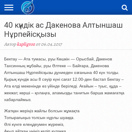
ЖАҢАЛЫҚТАР
40 күндік ас Дакенова Алтыншаш
НОВОСТИ
ВИДЕО
ФОТОРЕПОРТАЖИ
ОРКЕН
LIVETV
Нұрпейісқызы
Автор
kapligroz
от 06.04.2017
Бектау — Ата тумасы, руы Көшкін — Орысбай, Дакенов
Тахсинның жұбайы, руы Әлтеке — Байғара, Дакенова
Алтыншаш Нұрпейісқызы дүниеден озғанына 40 күн толды.
Қырық күндік асы 8 сәуір күні сағат 12.00-ден бастап Бектау –
Ата елді мекенінде өз үйінде беріледі. Ағайын – туыс, құда –
жекжат, көрші – қолаңға, апамызды танитын барша жамағатқа
хабарлаймыз.
Жатқан жеріңіз жайлы болсын жұмақта
Топырағыңыз толсын нұрлы шуаққа.
Әлі күнге елеңдеумен жүреміз,
Ақыл айтқан үніңіз келіп құлаққа.