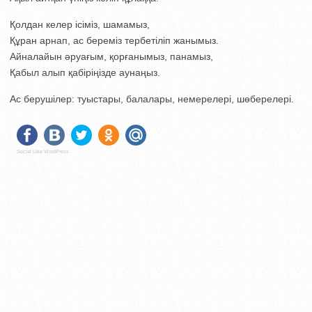
Қолдан келер ісіміз, шамамыз,
Құран арнап, ас береміз тербетіліп жанымыз.
Айналайын әруағым, қорғанымыз, панамыз,
Қабыл алып қабіріңізде аунаңыз.
Ас берушілер: туыстары, балалары, немерелері, шөберелері.
Social Like WordPress