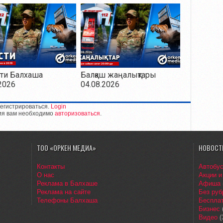
ти Балхаша
Балқаш жаңалықтары
2026
04.08.2026
егистрироваться.
Login
ия вам необходимо
авторизоваться
.
ТОО «ОРКЕН МЕДИА»
НОВОСТ
Контакты
Автобу
О нас
Акции и
Реклама в Балхаше
Афиша
Реклама на сайте
Без руб
Телефоны Балхаша
Бесплат
Бизнес
Видео
(