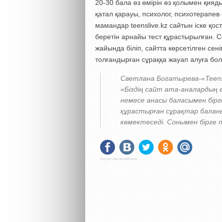
20-30 бала өз өмірін өз қолымен қияд
қатал қарауы, психолог, психотерапев
мамандар teenslive.kz сайтын іске қо
беретін арнайы тест құрастырылған. С
жайында біліп, сайтта көрсетілген с
толғандырған сұраққа жауап алуға бо
Светлана Богатырева-«Teen
«Біздің сайт ата-аналардың 
немесе анасы баласымен бір
құрастырған сұрақтар балан
көмектеседі. Сонымен бірге
Social Like WordPress