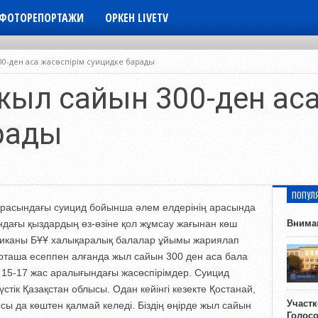
ФОТОРЕПОРТАЖИ
ОРКЕН LIVETV
00-ден аса жасөспірім суицидке барады
 жыл сайын 300-ден ас
рады
ПОПУЛ
 арасындағы суицид бойынша әлем елдерінің арасында
ндағы қыздардың өз-өзіне қол жұмсау жағынан көш
Внима
тиканы БҰҰ халықаралық балалар ұйымы жариялап
 орташа есеппен алғанда жыл сайын 300 ден аса бала
і 15-17 жас аралығындағы жасөспірімдер. Суицид
үстік Қазақстан облысы. Одан кейінгі кезекте Қостанай,
Участ
ы да көштен қалмай келеді. Біздің өңірде жыл сайын
Голос