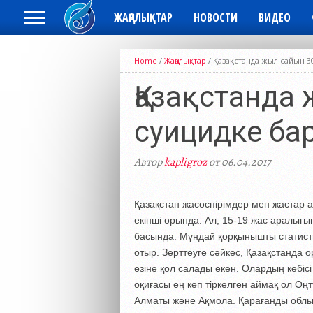
ЖАҢАЛЫҚТАР
НОВОСТИ
ВИДЕО
Home
/
Жаңалықтар
/
Қазақстанда жыл сайын 3
Қазақстанда
суицидке ба
Автор
kapligroz
от 06.04.2017
Қазақстан жасөспірімдер мен жастар
екінші орында. Ал, 15-19 жас аралығы
басында. Мұндай қорқынышты статис
отыр. Зерттеуге сәйкес, Қазақстанда
өзіне қол салады екен. Олардың көбіс
оқиғасы ең көп тіркелген аймақ ол Оңт
Алматы және Ақмола. Қарағанды облыс