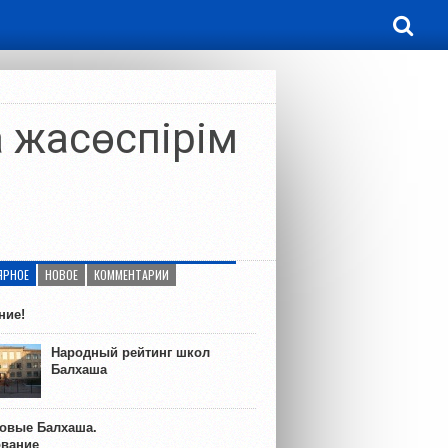
а жасөспірім
ЯРНОЕ
НОВОЕ
КОММЕНТАРИИ
ние!
Народный рейтинг школ
Балхаша
ковые Балхаша.
ование