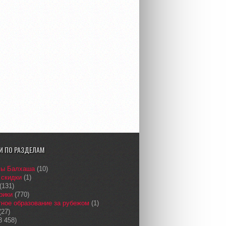
И ПО РАЗДЕЛАМ
сы Балхаша
(10)
 скидки
(1)
(131)
рики
(770)
ное образование за рубежом
(1)
(27)
3 458)