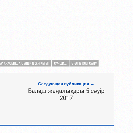
ЕР АРАСЫНДА СУИЦИД ЖИІЛЕГЕН
СУИЦИД
ӨЗ-ӨЗІНЕ ҚОЛ САЛУ
Следующая публикация →
Балқаш жаңалықтары 5 сәуір
2017