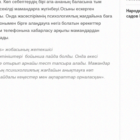
ы. Көп себептердің бірі ата-ананың баласына тым
 секілді мамандарға жүгінбеуі.Осыны ескерген
Народн
сты. Онда жасөспірімнің психологиялық жағдайына баға
садов
онымен бірге алаңдауға негіз болатын әрекеттер
енім телефонына хабарласу арқылы мамандардан
лады.
s» жобасының жетекшісі
өтініштері бойынша пайда болды. Онда әкесі
ге отырып арнайы тест тапсыра алады. Мамандар
ың психихолгиялық жағдайын анықтауға көп
 пайдалы кеңестер мен ақпараттар орналасқан».