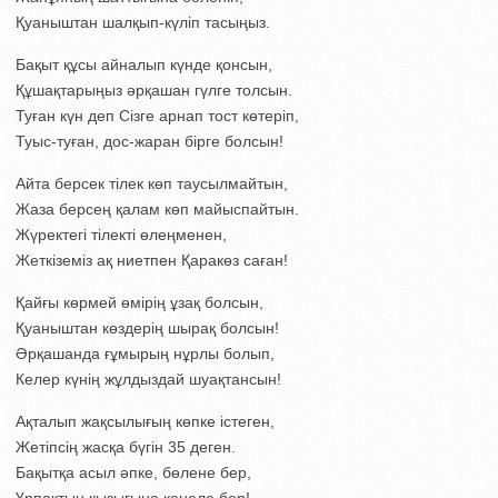
Қуаныштан шалқып-күліп тасыңыз.
Бақыт құсы айналып күнде қонсын,
Құшақтарыңыз әрқашан гүлге толсын.
Туған күн деп Сізге арнап тост көтеріп,
Туыс-туған, дос-жаран бірге болсын!
Айта берсек тілек көп таусылмайтын,
Жаза берсең қалам көп майыспайтын.
Жүректегі тілекті өлеңменен,
Жеткіземіз ақ ниетпен Қаракөз саған!
Қайғы көрмей өмірің ұзақ болсын,
Қуаныштан көздерің шырақ болсын!
Әрқашанда ғұмырың нұрлы болып,
Келер күнің жұлдыздай шуақтансын!
Ақталып жақсылығың көпке істеген,
Жетіпсің жасқа бүгін 35 деген.
Бақытқа асыл әпке, бөлене бер,