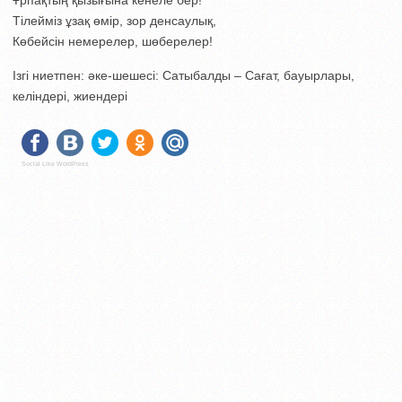
Ұрпақтың қызығына кенеле бер!
Тілейміз ұзақ өмір, зор денсаулық,
Көбейсін немерелер, шөберелер!
Ізгі ниетпен: әке-шешесі: Сатыбалды – Сағат, бауырлары,
келіндері, жиендері
Social Like WordPress