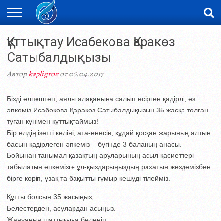
ЖАҢАЛЫҚТАР
Құттықтау Исабекова Қаракөз
НОВОСТИ
ВИДЕО
ФОТОРЕПОРТАЖИ
ОРКЕН
LIVETV
Сатыбалдықызы
Автор
kapligroz
от 06.04.2017
Бізді әлпештеп, аялы алақанына салып өсірген қадірлі, әз
әпкеміз Исабекова Қаракөз Сатыбалдықызын 35 жасқа толған
туған күнімен құттықтаймыз!
Бір елдің ізетті келіні, ата-енесін, құдай қосқан жарының алтын
басын қадірлеген әпкеміз – бүгінде 3 баланың анасы.
Бойынан танымал қазақтың аруларының асыл қасиеттері
табылатын әпкемізге ұл-қыздарыңыздың рахатын жездемізбен
бірге көріп, ұзақ та бақытты ғұмыр кешуді тілейміз.
Құтты болсын 35 жасыңыз,
Белестерден, асулардан асыңыз.
Жанұяның шаттығына бөленіп,