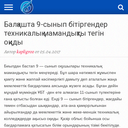
ЖАҢАЛЫҚТАР
Балқашта 9-сынып бітіргендер
НОВОСТИ
ВИДЕО
ФОТОРЕПОРТАЖИ
ОРКЕН
LIVETV
техникалық мамандықты тегін
оқиды
Автор
kapligroz
от 05.04.2017
Биылдан бастап 9 — сынып оқушылары техникалық
мамандықты тегін меңгереді. Бұл шара нәтижелі жұмыспен
қамту және жаппай кәсіпкерлікті дамыту деп аталатын жаңа
мемлекеттік бағдарлама аясында жүзеге асады. Бұған дейін
мұндай мүмкіндік ҰБТ -ден өте алмаған 11-сынып түлектеріне
ғана қатысты болған еді. Енді 9 — сынып бітіргендер, жағдайы
төмен отбасыдан шыққандар, ата-ана қамқорлығынан
айырылғандар да мемлекеттік және жеке-меншік техникалық
колледждерде ақысыз оқиды. Қазір облыс бойынша осы
бағдарламаға қатысатын білім орындарының тізімі бекітілуде.