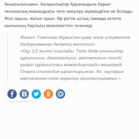
Анықталысымен, балқаштықтар Қарағандыға барып
техникалық мамандықты тегін меңгеру мүмкіндігіне ие болады.
Жол ақысы, жатын орын, бір реттік ыстық тамаққа кететін
шығынның барлығы мемлекеттен төленеді.
Жанат Томпиева-Жұмыспен қаму және әлеуметтік
бағдарламалар бөлімінің жетекшісі
«Оқу 2,5 жылға созылады. Тегін білім алатындар
құрылысшы, дәнекерлеуші, автомеханик секілді
қазіргі сұраныстағы мамандықтарды меңгереді.
Оларға стипендия қарастырылған. Ал, оқуларын
аяқтағаннан кейін жұмысқа орналастырамыз.»
Social Like WordPress