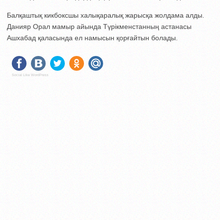
Балқаштық кикбоксшы халықаралық жарысқа жолдама алды.
Данияр Орал мамыр айында Түрікменстанның астанасы
Ашхабад қаласында ел намысын қорғайтын болады.
Social Like WordPress