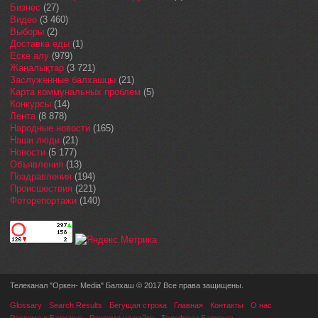
Бизнес
(27)
Видео
(3 460)
Выборы
(2)
Доставка еды
(1)
Еске алу
(979)
Жаңалықтар
(3 721)
Заслуженные балхашцы
(21)
Карта коммунальных проблем
(5)
Конкурсы
(14)
Лента
(8 878)
Народные новости
(165)
Наши люди
(21)
Новости
(5 177)
Объявления
(13)
Поздравления
(194)
Происшествия
(221)
Фоторепортажи
(140)
Телеканал "Оркен- Media" Балхаш © 2017 Все права защищены.
Glossary
Search Results
Бегущая строка
Главная
Контакты
О нас