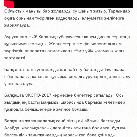
Облыстық маңызы бар жолдарды су шайып жатыр. Тұрғындар
оқиға орнынан түсірілген видеоларды әлеуметтік желілерге
жариялауда.
Ауруханаға сый! Қалалық туберкулезге қарсы диспансер жаңа
құрылғымен толықты. Жерлестерімізге физиологиялық ем
жүргізетін аппаратты алматыдағы «Үміт үйі» қоғамдық қоры
тарту кетті.
Балқашта төрт түлік малды жаппай егу басталды. Бұл шара
сібір жарасы, қарасан, құтырма секілді аурулардың алдын-алу
үшін жасалуда.
Балқашта ЭКСПО-2017 көрмесіне билеттер сатылады. Осы
жылдың ең басты маңызды шарасында барғысы келетіндер
Қазпошта бөлімшелеріне жүгінсе болады.
Балқашта жалпықалалық сенбіліктің екі айлығы басталды.
Алайда, жалпықалалық дегені тек аты ғана болмаса, бұл күні
белсенділік танытқандардың қарасы көп бола қоймады.