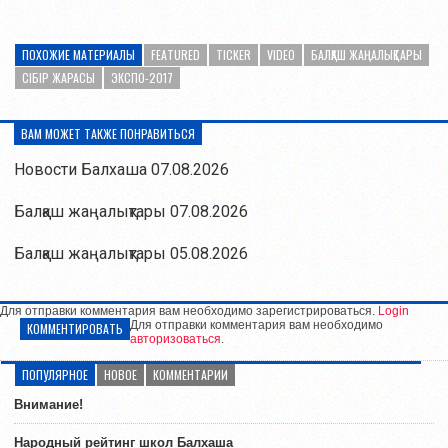
ПОХОЖИЕ МАТЕРИАЛЫ
FEATURED
TICKER
VIDEO
БАЛҚАШ ЖАҢАЛЫҚТАРЫ
СІБІР ЖАРАСЫ
ЭКСПО-2017
ВАМ МОЖЕТ ТАКЖЕ ПОНРАВИТЬСЯ
Новости Балхаша 07.08.2026
Балқаш жаңалықтары 07.08.2026
Балқаш жаңалықтары 05.08.2026
Для отправки комментария вам необходимо зарегистрироваться.
Login
Для отправки комментария вам необходимо
КОММЕНТИРОВАТЬ
авторизоваться
.
ПОПУЛЯРНОЕ
НОВОЕ
КОММЕНТАРИИ
Внимание!
Народный рейтинг школ Балхаша