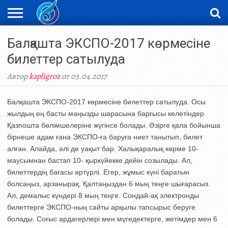
ЖАҢАЛЫҚТАР
Балқашта ЭКСПО-2017 көрмесіне
НОВОСТИ
ВИДЕО
ФОТОРЕПОРТАЖИ
ОРКЕН
LIVETV
билеттер сатылуда
Автор
kapligroz
от 03.04.2017
Балқашта ЭКСПО-2017 көрмесіне билеттер сатылуда. Осы
жылдың ең басты маңызды шарасына барғысы келетіндер
Қазпошта бөлімшелеріне жүгінсе болады. Әзірге қала бойынша
бірнеше адам ғана ЭКСПО-ға баруға ниет танытып, билет
алған. Алайда, әлі де уақыт бар. Халықаралық көрме 10-
маусымнан бастап 10- қыркүйекке дейін созылады. Ал,
билеттердің бағасы әртүрлі. Егер, жұмыс күні баратын
болсаңыз, арзанырақ. Қалтаңыздан 6 мың теңге шығарасыз.
Ал, демалыс күндері 8 мың теңге. Сондай-ақ электронды
билеттерге ЭКСПО-ның сайты арқылы тапсырыс беруге
болады. Соғыс ардагерлері мен мүгедектерге, жетімдер мен 6