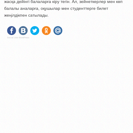
жасқа дейінгі балаларға кіру тегін. Ал, зейнеткерлер мен көп
балалы аналарға, оқушылар мен студенттерге билет
жеңілдікпен сатылады.
Social Like WordPress