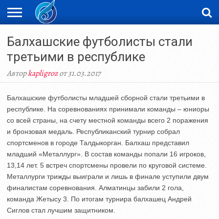
ЖАҢАЛЫҚТАР
Балхашские футболисты стали
НОВОСТИ
ВИДЕО
ФОТОРЕПОРТАЖИ
ОРКЕН
LIVETV
третьими в республике
Автор
kapligroz
от 31.03.2017
Балхашские футболисты младшей сборной стали третьими в
республике. На соревнованиях принимали команды – юниоры
со всей страны, на счету местной команды всего 2 поражения
и бронзовая медаль. Республиканский турнир собрал
спортсменов в городе Талдыкорган. Балхаш представил
младший «Металлург». В состав команды попали 16 игроков,
13,14 лет. 5 встреч спортсмены провели по круговой системе.
Металлурги трижды выиграли и лишь в финале уступили двум
финалистам соревнования. Алматинцы забили 2 гола,
команда Жетысу 3. По итогам турнира балхашец Андрей
Сиглов стал лучшим защитником.