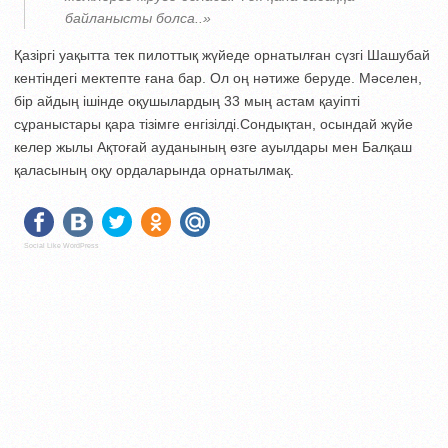
байланысты болса..»
Қазіргі уақытта тек пилоттық жүйеде орнатылған сүзгі Шашубай
кентіндегі мектепте ғана бар. Ол оң нәтиже беруде. Мәселен,
бір айдың ішінде оқушылардың 33 мың астам қауіпті
сұраныстары қара тізімге енгізілді.Сондықтан, осындай жүйе
келер жылы Ақтоғай ауданының өзге ауылдары мен Балқаш
қаласының оқу ордаларында орнатылмақ.
Social Like WordPress