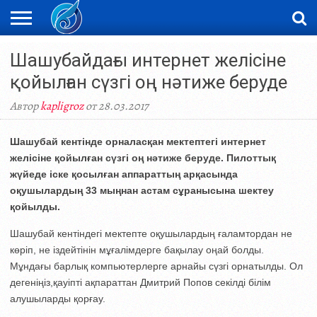
ЖАҢАЛЫҚТАР
Шашубайдағы интернет желісіне
НОВОСТИ
ВИДЕО
ФОТОРЕПОРТАЖИ
ОРКЕН
LIVETV
қойылған сүзгі оң нәтиже беруде
Автор
kapligroz
от 28.03.2017
Шашубай кентінде орналасқан мектептегі интернет
желісіне қойылған сүзгі оң нәтиже беруде. Пилоттық
жүйеде іске қосылған аппараттың арқасында
оқушылардың 33 мыңнан астам сұранысына шектеу
қойылды.
Шашубай кентіндегі мектепте оқушылардың ғаламтордан не
көріп, не іздейтінін мұғалімдерге бақылау оңай болды.
Мұндағы барлық компьютерлерге арнайы сүзгі орнатылды. Ол
дегеніңіз,қауіпті ақпараттан Дмитрий Попов секілді білім
алушыларды қорғау.