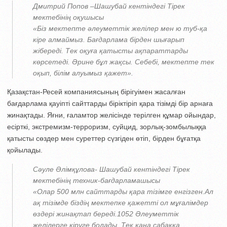
Дмитрий Попов –Шашубай кентіндегі Тірек
мектебінің оқушысы
«Біз мектепте әлеуметтік желілер мен ю туб-қа
кіре алмаймыз. Бағдарлама бірден шығарып
жібереді. Тек оқуға қатысты ақпараттарды
көрсетеді. Әрине бұл жақсы. Себебі, мектепте тек
оқып, білім алуымыз қажет».
Қазақстан-Ресей компаниясының бірігуімен жасалған
бағдарлама қауіпті сайттарды біріктіріп қара тізімді бір арнаға
жинақтады. Яғни, ғаламтор желісінде терілген құмар ойындар,
есірткі, экстремизм-терроризм, суйцид, зорлық-зомбылыққа
қатысты сөздер мен суреттер сүзгіден өтіп, бірден бұғатқа
қойылады.
Сәуле Әлімқұлова- Шашубай кентіндегі Тірек
мектебінің техник-бағдарламашысы
«Олар 500 млн сайттарды қара тізімге енгізген.Ал
ақ тізімде біздің мектепке қажетті ол мұғалімдер
өздері жинақтап береді.1052 Әлеуметтік
желілерге кіруге болады. Тек қана сабаққа