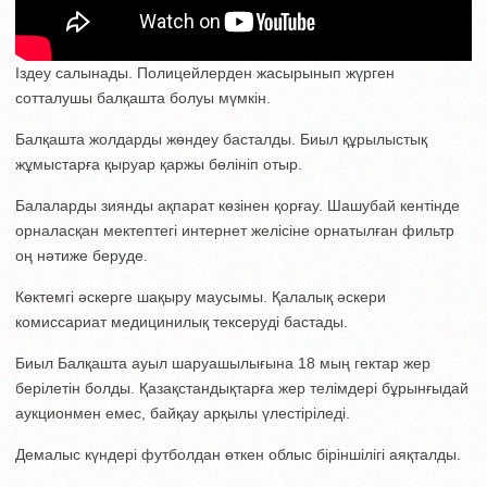
Іздеу салынады. Полицейлерден жасырынып жүрген
сотталушы балқашта болуы мүмкін.
Балқашта жолдарды жөндеу басталды. Биыл құрылыстық
жұмыстарға қыруар қаржы бөлініп отыр.
Балаларды зиянды ақпарат көзінен қорғау. Шашубай кентінде
орналасқан мектептегі интернет желісіне орнатылған фильтр
оң нәтиже беруде.
Көктемгі әскерге шақыру маусымы. Қалалық әскери
комиссариат медицинилық тексеруді бастады.
Биыл Балқашта ауыл шаруашылығына 18 мың гектар жер
берілетін болды. Қазақстандықтарға жер телімдері бұрынғыдай
аукционмен емес, байқау арқылы үлестіріледі.
Демалыс күндері футболдан өткен облыс біріншілігі аяқталды.