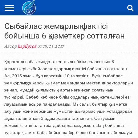
ЖАҢАЛЫҚТАР
Сыбайлас жемқорлық фактісі
НОВОСТИ
ВИДЕО
ФОТОРЕПОРТАЖИ
ОРКЕН
LIVETV
бойынша 6 қызметкер сотталған
Автор
kapligroz
от 18.03.2017
Қарағанды облысында өткен жылы білім саласының 6
қызметкері сыбайлас жемқорлық фактісі бойынша сотталған.
Ал, 2015 жылы бұл көрсеткіш 10 ға жетіпті. Бүгін сыбайлас
жемқорлыққа қарсы қызмет мамандары мектеп директорларын
жинап, мұндай қылмыстың арты неге әкеп соғатынын
түсіндірді. Себебі көбінесе білім ордаларының жетекшілері өз
лауазымын асыра пайдаланады. Мысалы, былтыр қызметке
алу үшін және керсінше жұмыстан шығармас үшін ұстаздардан
ақша талап еткен 3 адам жазаға тартылған. Өз туысын
көмекшісі етіп алған жағдайларда кездескен. Заң бойынша
туыстар қызмет бабы бойынша бір-біріне бағынышты болмауы