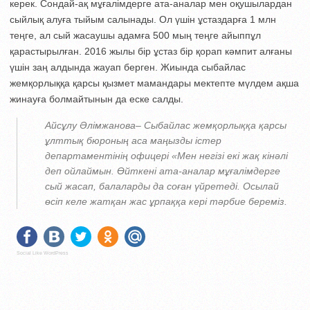
керек. Сондай-ақ мұғалімдерге ата-аналар мен оқушылардан
сыйлық алуға тыйым салынады. Ол үшін ұстаздарға 1 млн
теңге, ал сый жасаушы адамға 500 мың теңге айыппұл
қарастырылған. 2016 жылы бір ұстаз бір қорап кәмпит алғаны
үшін заң алдында жауап берген. Жиында сыбайлас
жемқорлыққа қарсы қызмет мамандары мектепте мүлдем ақша
жинауға болмайтынын да еске салды.
Айсұлу Әлімжанова– Сыбайлас жемқорлыққа қарсы
ұлттық бюроның аса маңызды істер
департаментінің офицері «Мен негізі екі жақ кінәлі
деп ойлаймын. Өйткені ата-аналар мұғалімдерге
сый жасап, балаларды да соған үйретеді. Осылай
өсіп келе жатқан жас ұрпаққа кері тәрбие береміз.
Social Like WordPress