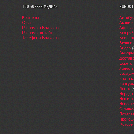
ТОО «ОРКЕН МЕДИА»
НОВОСТ
Контакты
Автобу
О нас
Акции и
Реклама в Балхаше
Афиша
Реклама на сайте
Без руб
Телефоны Балхаша
Бесплат
Бизнес
Видео
(
Выборы
Доставк
Еске ал
Жаңалы
Заслуж
Карта 
Конкур
Лента
(8
Народн
Наши л
Новост
Объявл
Поздра
Происш
Фоторе