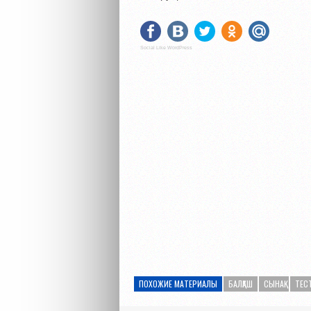
Social Like WordPress
ПОХОЖИЕ МАТЕРИАЛЫ
БАЛҚАШ
СЫНАҚ
ТЕС