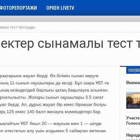
ФОТОРЕПОРТАЖИ
ОРКЕН LIVETV
амалы тест тапсырды
үлектер сынамалы тест
ПОПУЛ
ақтарына жауап берді. Өз білімін сынап көруге
ның 11-сынып оқушылары да келді. Бұл шара ҰБТ-ге
Внима
нақ кезіндегідей барлығы қатаң бақылауға алынған.
рнатылыпты. Жоғары сынып оқушылары 3.5 сағат
уап берді. Ал, дұрыс жауап бір емес бірнеше болуы
ің 125 емес 140 балл жинауға мүмкіндіктері бар.
Участ
нықтайтын ҰБТ биыл 20 — маусым мен 1 — шілде
Голос
еп атестатын алу үшін алдымен 5 сабақтан эмтихан
Народн