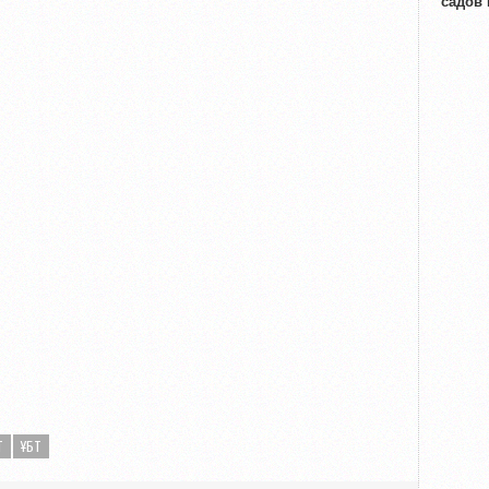
садов
Т
ҰБТ