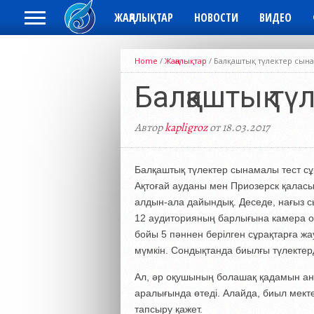
ЖАҢАЛЫҚТАР
НОВОСТИ
ВИДЕО
Home
/
Жаңалықтар
/
Балқаштық түлектер сын
Балқаштық т
Автор
kapligroz
от 18.03.2017
Балқаштық түлектер сынамалы тест сұр
Ақтоғай ауданы мен Приозерск қаласы
алдын-ала дайындық. Деседе, нағыз сы
12 аудиторияның барлығына камера о
бойы 5 пәннен берілген сұрақтарға жа
мүмкін. Сондықтанда биылғы түлектерд
Ал, әр оқушының болашақ қадамын а
аралығында өтеді. Алайда, биыл мект
тапсыру қажет.