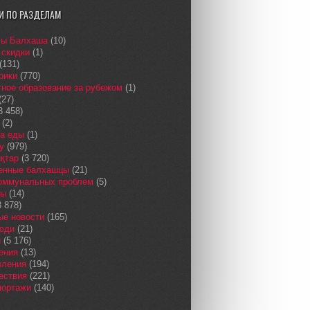
И ПО РАЗДЕЛАМ
сы Балхаша
(10)
 скидки
(1)
(131)
рики
(770)
ное образование за рубежом
(1)
(27)
3 458)
(2)
а еды
(1)
у
(979)
қтар
(3 720)
енные балхашцы
(21)
коммунальных проблем
(5)
сы
(14)
 878)
ые новости
(165)
юди
(21)
и
(5 176)
ения
(13)
вления
(194)
ествия
(221)
портажи
(140)