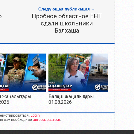
Следующая публикация →
ю
Пробное областное ЕНТ
сдали школьники
Балхаша
ш жаңалықтары
Балқаш жаңалықтары
2026
01.08.2026
егистрироваться.
Login
ия вам необходимо
авторизоваться
.