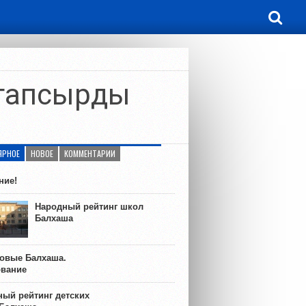
 тапсырды
ЯРНОЕ
НОВОЕ
КОММЕНТАРИИ
ние!
Народный рейтинг школ
Балхаша
ковые Балхаша.
ование
ый рейтинг детских