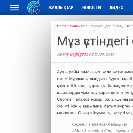
ЖАҢАЛЫҚТАР
НОВОСТИ
ВИДЕО
Home
/
Жаңалықтар
/
Мұз үстіндегі балықшыла
Мұз үстінде
Автор
kapligroz
от 17.03.2017
Ауа – райы жылынып келе жатқаныме
емес. Мұздың қалыңдығы бұрынғыдай 
қауіпті.Өйткені, қармаққа балық ілем
шараларды ұмытпау керек дейтін құт
Сергей Галанов есімді балықшыны ке
сүйікті ісінің қызығына батып жүрге
майлаған. Оның айтуынша, қазіргі уақ
Сергей Галанов- балықшы
«Мен 3 жылдан бері қыста ба