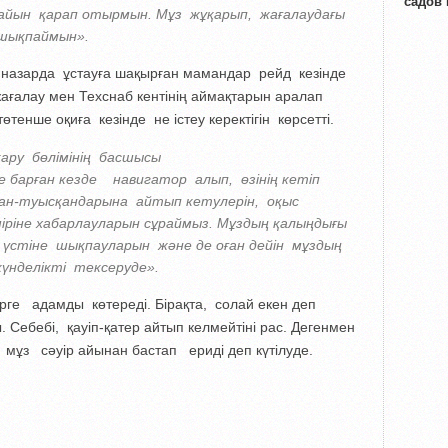
садов
райын қарап отырмын. Мұз жұқарып, жағалаудағы
 шықпаймын».
і назарда ұстауға шақырған мамандар рейд кезінде
ағалау мен Техснаб кентінің аймақтарын аралап
тенше оқиға кезінде не істеу керектігін көрсетті.
қару бөлімінің басшысы
е барған кезде навигатор алып, өзінің кетіп
ған-туысқандарына айтып кетулерін, оқыс
міріне хабарлауларын сұраймыз. Мұздың қалыңдығы
үстіне шықпауларын және де оған дейін мұздың
үнделікті тексеруде».
рге адамды көтереді. Бірақта, солай екен деп
 Себебі, қауіп-қатер айтып келмейтіні рас. Дегенмен
 мұз сәуір айынан бастап ериді деп күтілуде.