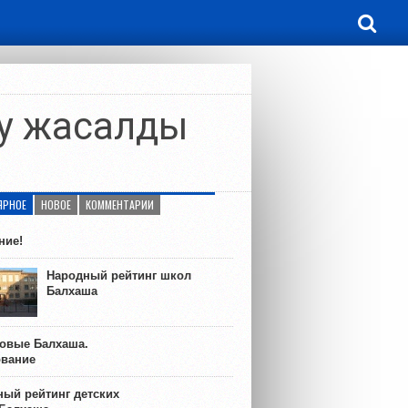
ту жасалды
ЯРНОЕ
НОВОЕ
КОММЕНТАРИИ
ние!
Народный рейтинг школ
Балхаша
ковые Балхаша.
ование
ый рейтинг детских