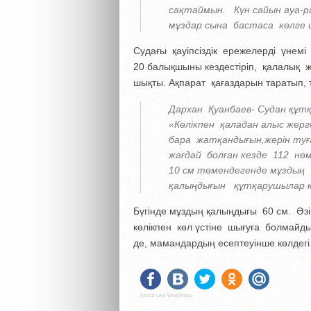
сақтаймын. Күн сайын ауа-
мұздар сына бастаса көлге
Судағы қауіпсіздік ережелерді үнем
20 балықшыны кездестіріп, қалалық ж
шықты. Ақпарат қағаздарын таратып, тө
Дархан Қуанбаев- Судан құт
«Көлікпен қаладан алыс жерг
бара жатқандығын,жерін ту
жағдай болған кезде 112 нө
10 см төмендегенде мұздың 
қалыңдығын құтқарушылар к
Бүгінде мұздың қалыңдығы 60 см. Әзі
көлікпен көл үстіне шығуға болмайды.
де, мамандардың есептеуінше көлдегі
Social Like WordPress