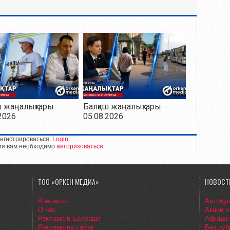
ш жаңалықтары
Балқаш жаңалықтары
2026
05.08.2026
егистрироваться.
Login
ия вам необходимо
авторизоваться
.
ТОО «ОРКЕН МЕДИА»
НОВОСТ
Контакты
Автобу
О нас
Акции и
Реклама в Балхаше
Афиша
Реклама на сайте
Без руб