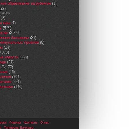
ное образование за рубежом
(1)
(27)
3 460)
(2)
а еды
(1)
у
(979)
қтар
(3 721)
енные балхашцы
(21)
коммунальных проблем
(5)
сы
(14)
 878)
ые новости
(165)
юди
(21)
и
(5 177)
ения
(13)
вления
(194)
ествия
(221)
портажи
(140)
рока
Главная
Контакты
О нас
е
Телефоны Балхаша