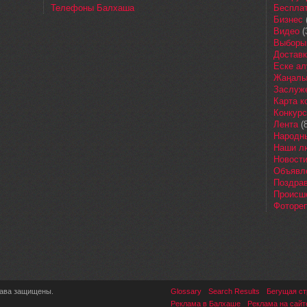
Телефоны Балхаша
Бесплат
Бизнес
Видео
(
Выборы
Доставк
Еске ал
Жаңалы
Заслуж
Карта 
Конкур
Лента
(8
Народн
Наши л
Новост
Объявл
Поздра
Происш
Фоторе
рава защищены.
Glossary
Search Results
Бегущая ст
Реклама в Балхаше
Реклама на сайт