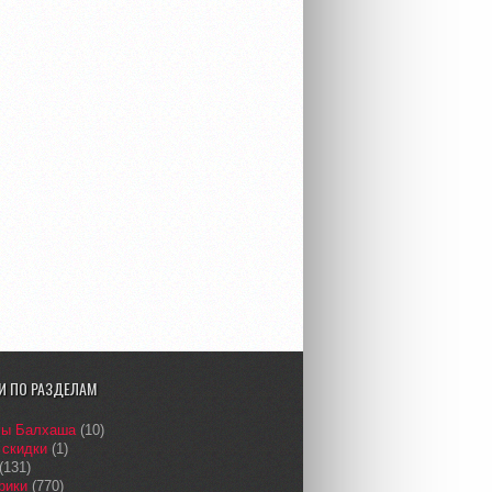
И ПО РАЗДЕЛАМ
сы Балхаша
(10)
 скидки
(1)
(131)
рики
(770)