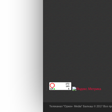
Телеканал "Оркен- Media" Балхаш © 2017 Все п