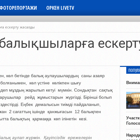
ФОТОРЕПОРТАЖИ
ОРКЕН LIVETV
рға ескерту жасалды
гі балықшыларға ескер
ПОПУЛ
н, көл бетінде балық аулаушылардың саны азаяр
болғанымен, көл үстіне көлікпен шығу
Внима
із деп мұздың жарылып кетуі мүмкін. Сондықтан сақтық
қарушылар рейд жұмыстарын жүргізді. Бірінші болып
здестірді. Еңбек демалысын тиімді пайдаланып,
н жан 2 сағаттың ішінде қанжығасын 12 балықпен
Участ
ытта балықтың қармаққа көп ілінетін кезі.
Голос
Народн
лық аулап жүрмін. Қауіпсіздік ережелерін