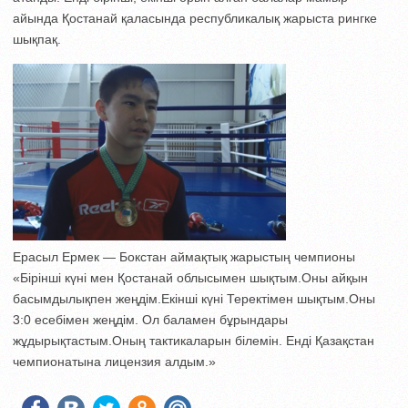
айында Қостанай қаласында республикалық жарыста рингке
шықпақ.
Ерасыл Ермек — Бокстан аймақтық жарыстың чемпионы
«Бірінші күні мен Қостанай облысымен шықтым.Оны айқын
басымдылықпен жеңдім.Екінші күні Теректімен шықтым.Оны
3:0 есебімен жеңдім. Ол баламен бұрындары
жұдырықтастым.Оның тактикаларын білемін. Енді Қазақстан
чемпионатына лицензия алдым.»