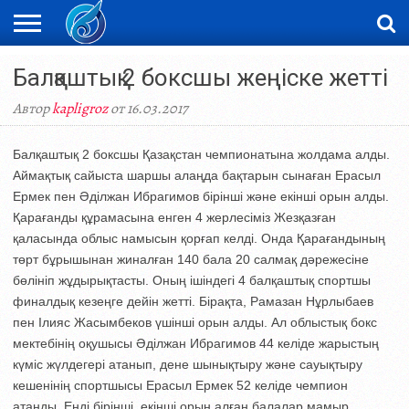
ЖАҢАЛЫҚТАР
Балқаштық 2 боксшы жеңіске жетті
НОВОСТИ
ВИДЕО
ФОТОРЕПОРТАЖИ
ОРКЕН
LIVETV
Автор
kapligroz
от 16.03.2017
Балқаштық 2 боксшы Қазақстан чемпионатына жолдама алды.
Аймақтық сайыста шаршы алаңда бақтарын сынаған Ерасыл
Ермек пен Әділжан Ибрагимов бірінші және екінші орын алды.
Қарағанды құрамасына енген 4 жерлесіміз Жезқазған
қаласында облыс намысын қорғап келді. Онда Қарағандының
төрт бұрышынан жиналған 140 бала 20 салмақ дәрежесіне
бөлініп жұдырықтасты. Оның ішіндегі 4 балқаштық спортшы
финалдық кезеңге дейін жетті. Бірақта, Рамазан Нұрлыбаев
пен Ілияс Жасымбеков үшінші орын алды. Ал облыстық бокс
мектебінің оқушысы Әділжан Ибрагимов 44 келіде жарыстың
күміс жүлдегері атанып, дене шынықтыру және сауықтыру
кешенінің спортшысы Ерасыл Ермек 52 келіде чемпион
атанды. Енді бірінші, екінші орын алған балалар мамыр