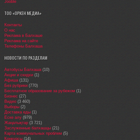
Jooble
ТОО «ОРКЕН МЕДИА»
Контакты
О нас
Реклама в Балхаше
Реклама на сайте
Телефоны Балхаша
НОВОСТИ ПО РАЗДЕЛАМ
Автобусы Балхаша
(10)
Акции и скидки
(1)
Афиша
(131)
Без рубрики
(770)
Бесплатное образование за рубежом
(1)
Бизнес
(27)
Видео
(3 460)
Выборы
(2)
Доставка еды
(1)
Еске алу
(979)
Жаңалықтар
(3 721)
Заслуженные балхашцы
(21)
Карта коммунальных проблем
(5)
Конкурсы
(14)