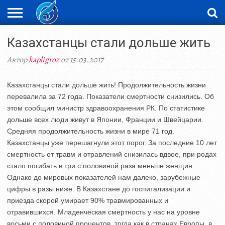
ЖАҢАЛЫҚТАР
Казахстанцы стали дольше жить
НОВОСТИ
ВИДЕО
ФОТОРЕПОРТАЖИ
ОРКЕН
LIVETV
Автор
kapligroz
от 15.03.2017
Казахстанцы стали дольше жить! Продолжительность жизни
перевалила за 72 года. Показатели смертности снизились. Об
этом сообщил министр здравоохранения РК. По статистике
дольше всех люди живут в Японии, Франции и Швейцарии.
Средняя продолжительность жизни в мире 71 год.
Казахстанцы уже перешагнули этот порог. За последние 10 лет
смертность от травм и отравлений снизилась вдвое, при родах
стало погибать в три с половиной раза меньше женщин.
Однако до мировых показателей нам далеко, зарубежные
цифры в разы ниже. В Казахстане до госпитализации и
приезда скорой умирает 90% травмированных и
отравившихся. Младенческая смертность у нас на уровне
восьми с половиной процентов, тогда как в странах Европы, в